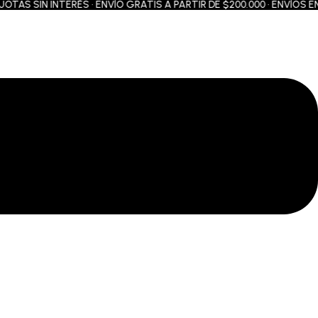
S SIN INTERÉS • ENVÍO GRATIS A PARTIR DE $200.000 • ENVÍOS EN 2