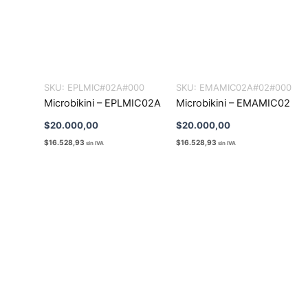
SKU:
EPLMIC#02A#000
SKU:
EMAMIC02A#02#000
Microbikini – EPLMIC02A
Microbikini – EMAMIC02
$
20.000,00
$
20.000,00
$
16.528,93
$
16.528,93
sin IVA
sin IVA