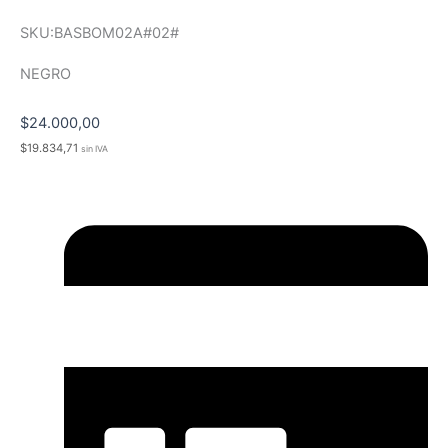
SKU:BASBOM02A#02#
NEGRO
$
24.000,00
$
19.834,71
sin IVA