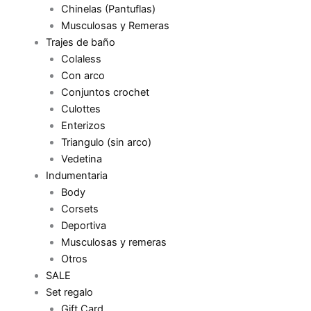
Chinelas (Pantuflas)
Musculosas y Remeras
Trajes de baño
Colaless
Con arco
Conjuntos crochet
Culottes
Enterizos
Triangulo (sin arco)
Vedetina
Indumentaria
Body
Corsets
Deportiva
Musculosas y remeras
Otros
SALE
Set regalo
Gift Card