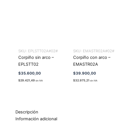
SKU:
EPLSTT02A#02#
SKU:
EMASTR02A#02#
Corpiño sin arco –
Corpiño con arco –
EPLSTT02
EMASTR02A
$
35.600,00
$
39.900,00
$
29.421,49
$
32.975,21
sin IVA
sin IVA
Descripción
Información adicional