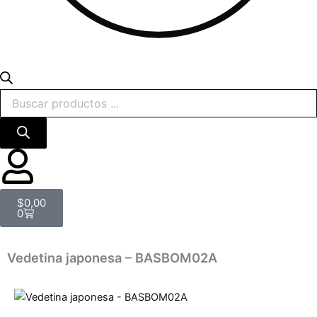
Carrito
$
0,00
0
Vedetina japonesa – BASBOM02A