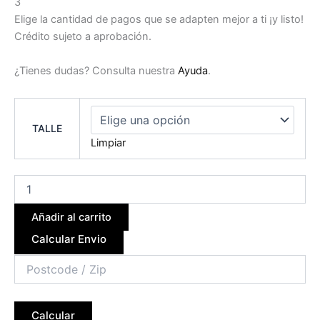
3
Elige la cantidad de pagos que se adapten mejor a ti ¡y listo!
Crédito sujeto a aprobación.
¿Tienes dudas? Consulta nuestra
Ayuda
.
TALLE
Limpiar
Añadir al carrito
Calcular Envio
Calcular