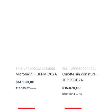
SKU:
JFPMIC02A#02#000
SKU:
JFPCSC02A#02#
Microbikini – JFPMIC02A
Culotte sin constura –
JFPCSC02A
$
14.999,00
$
15.879,00
$
12.395,87
sin IVA
$
13.123,14
sin IVA
El
El
El
El