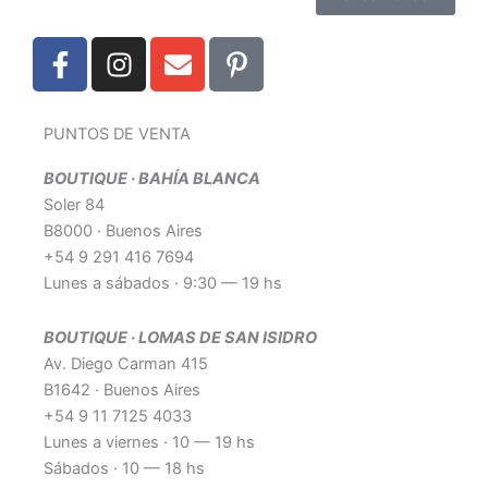
F
I
E
P
a
n
n
i
c
s
v
n
e
t
e
t
PUNTOS DE VENTA
b
a
l
e
BOUTIQUE · BAHÍA BLANCA
o
g
o
r
Soler 84
o
r
p
e
B8000 · Buenos Aires
k
a
e
s
+54 9 291 416 7694
-
m
t
Lunes a sábados · 9:30 — 19 hs
f
-
p
BOUTIQUE · LOMAS DE SAN ISIDRO
Av. Diego Carman 415
B1642 · Buenos Aires
+54 9 11 7125 4033
Lunes a viernes · 10 — 19 hs
Sábados · 10 — 18 hs