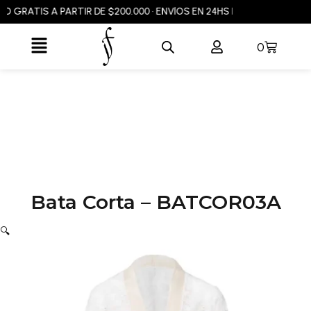
Ir
GRATIS A PARTIR DE $200.000 • ENVÍOS EN 24HS EN CABA Y GBA • E
al
Flyout
contenido
Carrito
0
Menu
Bata Corta – BATCOR03A
🔍