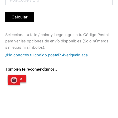
Calcular
Selecciona tu talle / color y luego ingresa tu Código Postal
para ver las opciones de envío disponibles (Solo números,
sin letras ni símbolos).
¿No conocés tu código postal? Averigualo acá
También te recomendamos…
El
El
¡Oferta!
¡Oferta!
precio
precio
original
actual
era:
es:
$58.809,00.
$54.000,00.