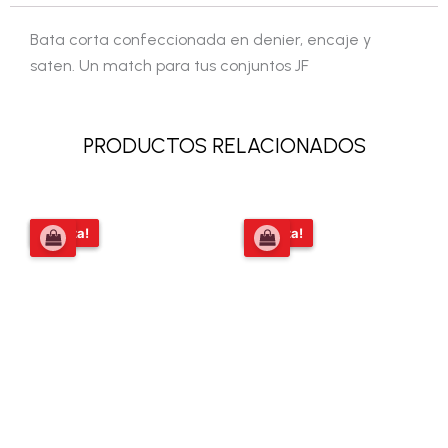
Bata corta confeccionada en denier, encaje y
saten. Un match para tus conjuntos JF
PRODUCTOS RELACIONADOS
El
El
El
El
¡Oferta!
¡Oferta!
¡Oferta!
¡Oferta!
precio
precio
precio
precio
original
actual
original
actual
era:
es:
era:
es:
$58.809,00.
$54.000,00.
$156.000,00.
$111.000,