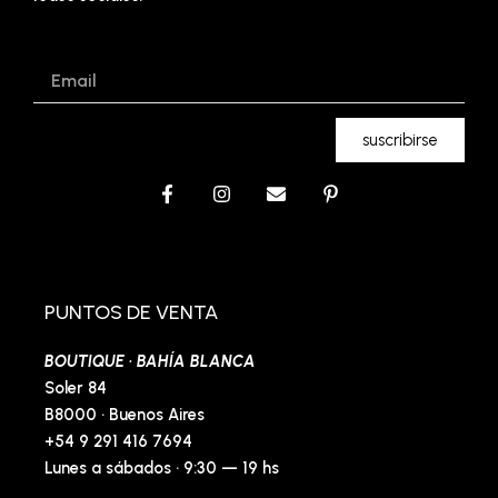
Email
suscribirse
F
I
E
P
a
n
n
i
c
s
v
n
e
t
e
t
b
a
l
e
o
g
o
r
o
r
p
e
PUNTOS DE VENTA
k
a
e
s
-
m
t
BOUTIQUE · BAHÍA BLANCA
f
-
p
Soler 84
B8000 · Buenos Aires
+54 9 291 416 7694
Lunes a sábados · 9:30 — 19 hs