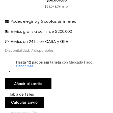
$
66.609,00
$
55.048,76
sin IVA
Podes elegir 3 y 6 cuotas sin interés
Envíos gratis a partir de $200.000
Envíos en 24 hs en CABA y GBA
Bata
Disponibilidad:
7 disponibles
corta
-
Hasta 12 pagos sin tarjeta
con Mercado Pago.
BATCOR03A
Saber más
cantidad
Añadir al carrito
Tabla de Talles
Calcular Envio