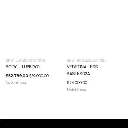
SKU:
LUPBDY01A#01#
SKU:
BASLES02A#02#
BODY – LUPBDY01
VEDETINA LESS –
BASLES02A
$
52.799,00
$
39.000,00
$
24.000,00
$
32.231,40
sin IVA
$
19.834,71
sin IVA