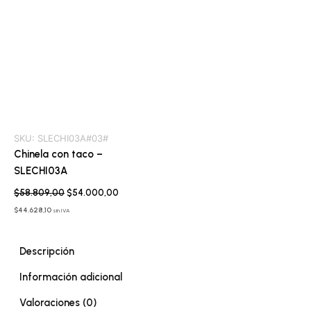
SKU:
SLECHI03A#03#
Chinela con taco –
SLECHI03A
$
58.809,00
$
54.000,00
$
44.628,10
sin IVA
Descripción
Información adicional
Valoraciones (0)