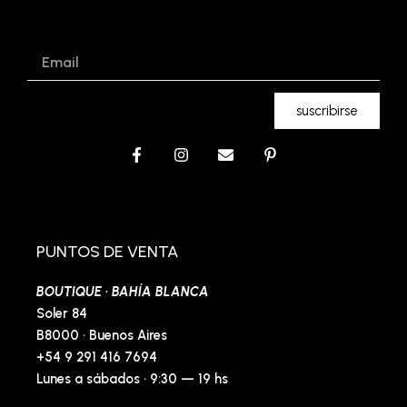
Email
suscribirse
F
I
E
P
a
n
n
i
c
s
v
n
e
t
e
t
b
a
l
e
o
g
o
r
o
r
p
e
PUNTOS DE VENTA
k
a
e
s
-
m
t
BOUTIQUE · BAHÍA BLANCA
f
-
p
Soler 84
B8000 · Buenos Aires
+54 9 291 416 7694
Lunes a sábados · 9:30 — 19 hs