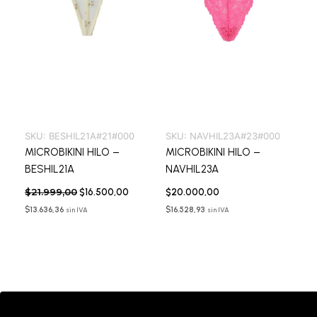
SKU:
BESHIL21A#21#000
SKU:
NAVHIL23A#23#000
MICROBIKINI HILO –
MICROBIKINI HILO –
BESHIL21A
NAVHIL23A
$
21.999,00
$
16.500,00
$
20.000,00
$
13.636,36
$
16.528,93
sin IVA
sin IVA