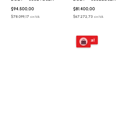
$
94.500,00
$
81.400,00
$
78.099,17
$
67.272,73
sin IVA
sin IVA
El
El
¡Oferta!
precio
precio
original
actual
era:
es:
$56.919,00.
$39.000,0