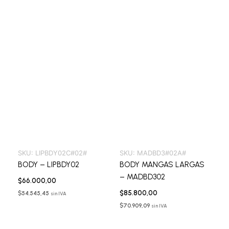
SKU:
LIPBDY02C#02#
SKU:
MADBD3#02A#
BODY – LIPBDY02
BODY MANGAS LARGAS
– MADBD302
$
66.000,00
$
85.800,00
$
54.545,45
sin IVA
$
70.909,09
sin IVA