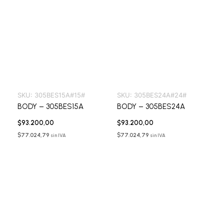
SKU:
305BES15A#15#
SKU:
305BES24A#24#
BODY – 305BES15A
BODY – 305BES24A
$
93.200,00
$
93.200,00
$
77.024,79
$
77.024,79
sin IVA
sin IVA