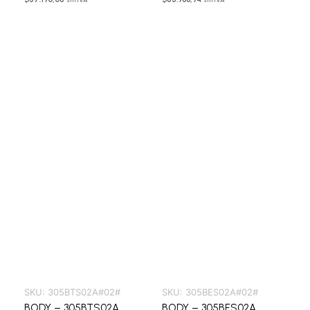
SKU:
305BTS02A#02#
SKU:
305BES02A#02#
BODY – 305BTS02A
BODY – 305BES02A