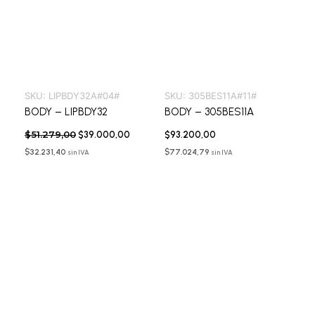
SKU:
LIPBDY32A#04#
SKU:
305BES11A#11#
BODY – LIPBDY32
BODY – 305BES11A
$
51.279,00
$
39.000,00
$
93.200,00
$
32.231,40
$
77.024,79
sin IVA
sin IVA