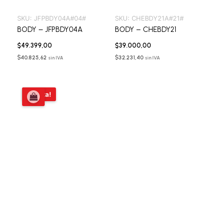
SKU:
JFPBDY04A#04#
SKU:
CHEBDY21A#21#
BODY – JFPBDY04A
BODY – CHEBDY21
$
49.399,00
$
39.000,00
$
40.825,62
$
32.231,40
sin IVA
sin IVA
El
El
¡Oferta!
precio
precio
original
actual
era:
es:
$52.799,00.
$39.000,00.