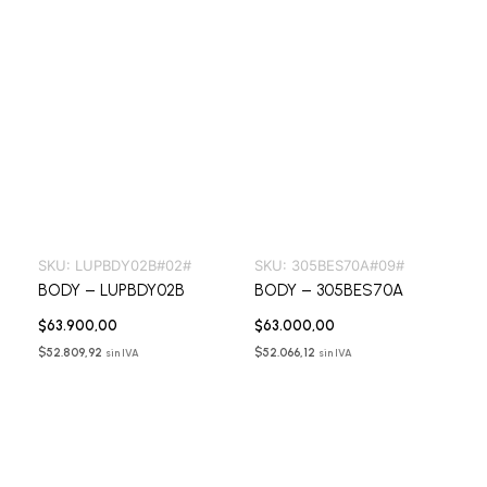
SKU:
LUPBDY02B#02#
SKU:
305BES70A#09#
BODY – LUPBDY02B
BODY – 305BES70A
$
63.900,00
$
63.000,00
$
52.809,92
$
52.066,12
sin IVA
sin IVA