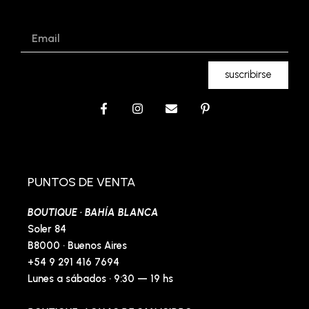
Email
suscribirse
F
I
E
P
a
n
n
i
c
s
v
n
e
t
e
t
b
a
l
e
o
g
o
r
o
r
p
e
PUNTOS DE VENTA
k
a
e
s
-
m
t
BOUTIQUE · BAHÍA BLANCA
f
-
p
Soler 84
B8000 · Buenos Aires
+54 9 291 416 7694
Lunes a sábados · 9:30 — 19 hs