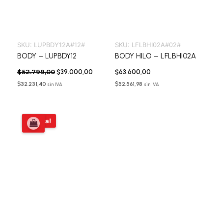
SKU:
LUPBDY12A#12#
SKU:
LFLBHI02A#02#
BODY – LUPBDY12
BODY HILO – LFLBHI02A
$
52.799,00
$
39.000,00
$
63.600,00
$
32.231,40
$
52.561,98
sin IVA
sin IVA
El
El
¡Oferta!
precio
precio
original
actual
era:
es:
$52.799,00.
$39.000,00.