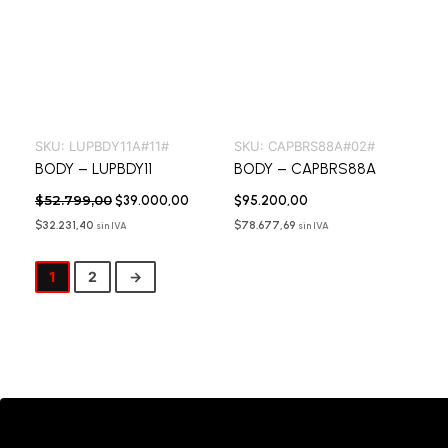
SKU:
LUPBDY11A#11#
SKU:
CAPBRS88A#02#
BODY – LUPBDY11
BODY – CAPBRS88A
$
52.799,00
$
39.000,00
$
95.200,00
$
32.231,40
$
78.677,69
sin IVA
sin IVA
1
2
→