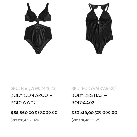
SKU:
BodyWW02A#02#
SKU:
BODYAA02A#02#
BODY CON ARCO –
BODY BESTIAS –
BODYWW02
BODYAA02
$
55.660,00
$
53.419,00
$
39.000,00
$
39.000,00
$
32.231,40
$
32.231,40
sin IVA
sin IVA