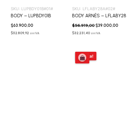
SKU:
LUPBDY01B#01#
SKU:
LFLABY28A#02#
BODY – LUPBDY01B
BODY ARNÉS – LFLABY28
$
56.919,00
$
63.900,00
$
39.000,00
$
52.809,92
$
32.231,40
sin IVA
sin IVA
El
El
¡Oferta!
precio
precio
original
actual
era:
es:
$51.279,00.
$39.000,0