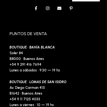
F
I
E
P
a
n
n
i
c
s
v
n
e
t
e
t
b
a
l
e
o
g
o
r
o
r
p
e
PUNTOS DE VENTA
k
a
e
s
-
m
t
f
-
BOUTIQUE · BAHÍA BLANCA
p
Soler 84
B8000 · Buenos Aires
+54 9 291 416 7694
Lunes a sábados · 9:30 — 19 hs
BOUTIQUE · LOMAS DE SAN ISIDRO
Av. Diego Carman 415
B1642 · Buenos Aires
+54 9 11 7125 4033
Lunes a viernes · 10 — 19 hs