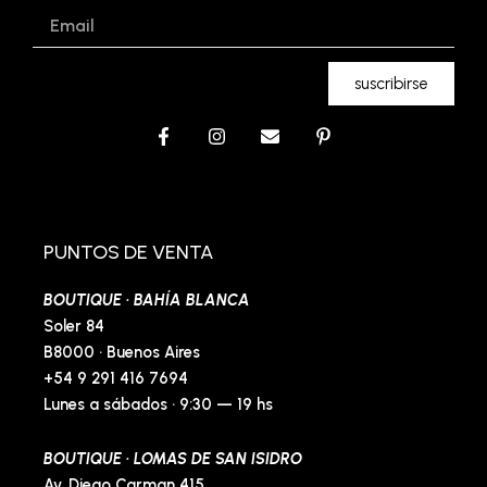
Email
suscribirse
F
I
E
P
a
n
n
i
c
s
v
n
e
t
e
t
b
a
l
e
o
g
o
r
o
r
p
e
PUNTOS DE VENTA
k
a
e
s
-
m
t
BOUTIQUE · BAHÍA BLANCA
f
-
p
Soler 84
B8000 · Buenos Aires
+54 9 291 416 7694
Lunes a sábados · 9:30 — 19 hs
BOUTIQUE · LOMAS DE SAN ISIDRO
Av. Diego Carman 415