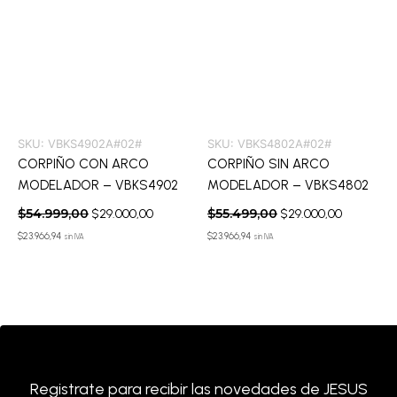
SKU:
VBKS4902A#02#
SKU:
VBKS4802A#02#
CORPIÑO CON ARCO
CORPIÑO SIN ARCO
MODELADOR – VBKS4902
MODELADOR – VBKS4802
$
54.999,00
$
55.499,00
$
29.000,00
$
29.000,00
$
23.966,94
$
23.966,94
sin IVA
sin IVA
Registrate para recibir las novedades de JESUS