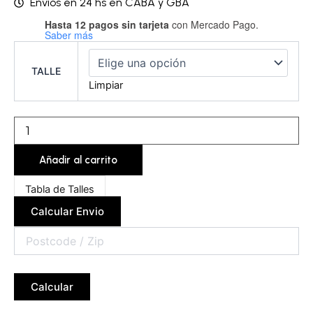
Envíos en 24 hs en CABA y GBA
Hasta 12 pagos sin tarjeta
con Mercado Pago.
Corpiño
Saber más
con
arco
-
TALLE
EMASTR02A
Limpiar
cantidad
Añadir al carrito
Tabla de Talles
Calcular Envio
Calcular