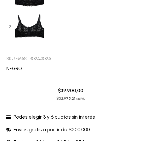
SKU:EMASTR02A#02#
NEGRO
$
39.900,00
$
32.975,21
sin IVA
Podes elegir 3 y 6 cuotas sin interés
Envíos gratis a partir de $200.000