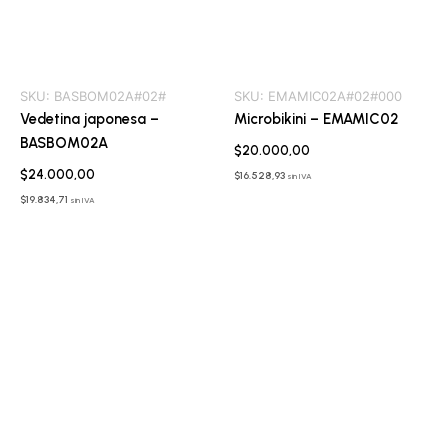
SKU:
BASBOM02A#02#
SKU:
EMAMIC02A#02#000
Vedetina japonesa –
Microbikini – EMAMIC02
BASBOM02A
$
20.000,00
$
24.000,00
$
16.528,93
sin IVA
$
19.834,71
sin IVA