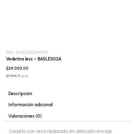
SKU:
BASLES02A#02#
Vedetina less – BASLES02A
$
24.000,00
$
19.834,71
sin IVA
Descripción
Información adicional
Valoraciones (0)
Corpiño con arco realizado en delicado encaje