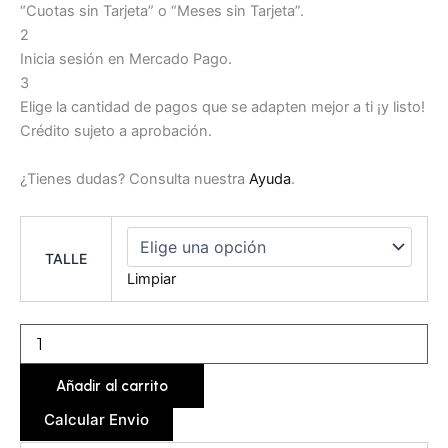
“Cuotas sin Tarjeta” o “Meses sin Tarjeta”.
2
Inicia sesión en Mercado Pago.
3
Elige la cantidad de pagos que se adapten mejor a ti ¡y listo!
Crédito sujeto a aprobación.
¿Tienes dudas? Consulta nuestra
Ayuda
.
TALLE
Limpiar
Añadir al carrito
Calcular Envio