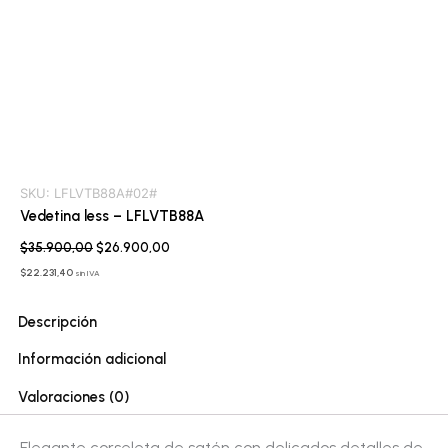
SKU:
LFLVTB88A#02#
Vedetina less – LFLVTB88A
$
35.900,00
$
26.900,00
$
22.231,40
sin IVA
Descripción
Información adicional
Valoraciones (0)
Elegante corseleta de satén con delicados detalles de