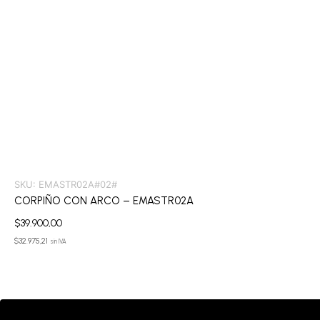
SKU:
EMASTR02A#02#
CORPIÑO CON ARCO – EMASTR02A
$
39.900,00
$
32.975,21
sin IVA