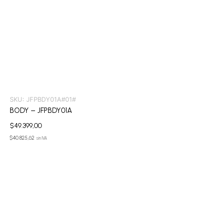
SKU:
JFPBDY01A#01#
BODY – JFPBDY01A
$
49.399,00
$
40.825,62
sin IVA