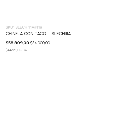
SKU:
SLECHI11A#11#
CHINELA CON TACO – SLECHI11A
$
58.809,00
$
54.000,00
$
44.628,10
sin IVA