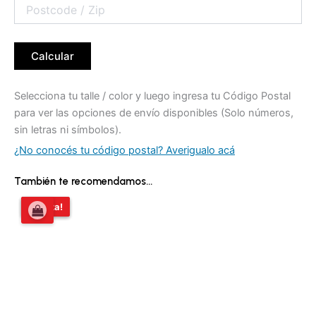
Calcular
Selecciona tu talle / color y luego ingresa tu Código Postal
para ver las opciones de envío disponibles (Solo números,
sin letras ni símbolos).
¿No conocés tu código postal? Averigualo acá
También te recomendamos…
El
El
¡Oferta!
¡Oferta!
precio
precio
original
actual
era:
es:
$35.900,00.
$26.900,00.