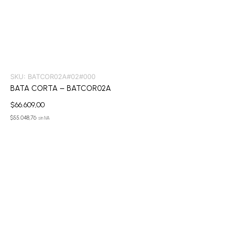
SKU:
BATCOR02A#02#000
BATA CORTA – BATCOR02A
$
66.609,00
$
55.048,76
sin IVA