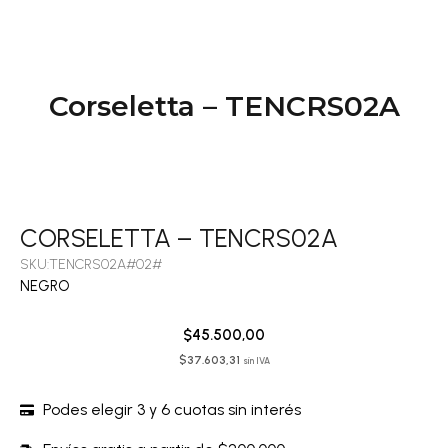
Corseletta – TENCRS02A
CORSELETTA – TENCRS02A
SKU:TENCRS02A#02#
NEGRO
$
45.500,00
$
37.603,31
sin IVA
Podes elegir 3 y 6 cuotas sin interés