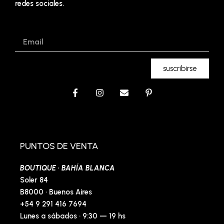
redes sociales.
Email
suscribirse
F
I
E
P
a
n
n
i
c
s
v
n
e
t
e
t
b
a
l
e
o
g
o
r
o
r
p
e
PUNTOS DE VENTA
k
a
e
s
-
m
t
BOUTIQUE · BAHÍA BLANCA
f
-
p
Soler 84
B8000 · Buenos Aires
+54 9 291 416 7694
Lunes a sábados · 9:30 — 19 hs