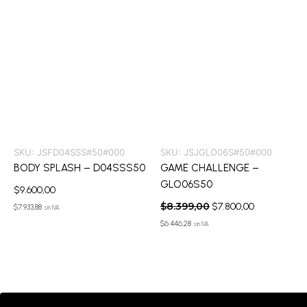
SKU:
JSFD04SSS#50#000
SKU:
JSJGLO06S#50#000
BODY SPLASH – D04SSS50
GAME CHALLENGE –
GLO06S50
$
9.600,00
$
8.399,00
$
7.800,00
$
7.933,88
sin IVA
$
6.446,28
sin IVA