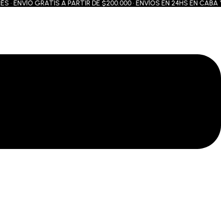
• ENVÍO GRATIS A PARTIR DE $200.000 • ENVÍOS EN 24HS EN CABA Y 