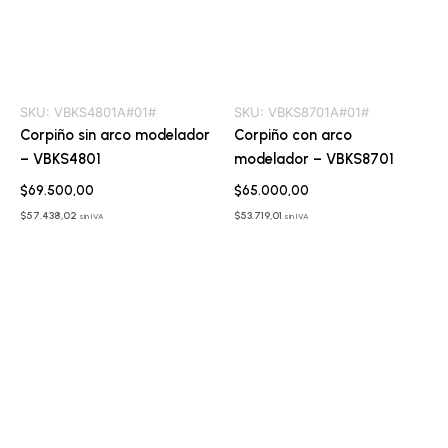
SKU:
VBKS4801A#01#
SKU:
VBKS8701A#01#
Corpiño sin arco modelador
Corpiño con arco
– VBKS4801
modelador – VBKS8701
$
69.500,00
$
65.000,00
$
57.438,02
$
53.719,01
sin IVA
sin IVA