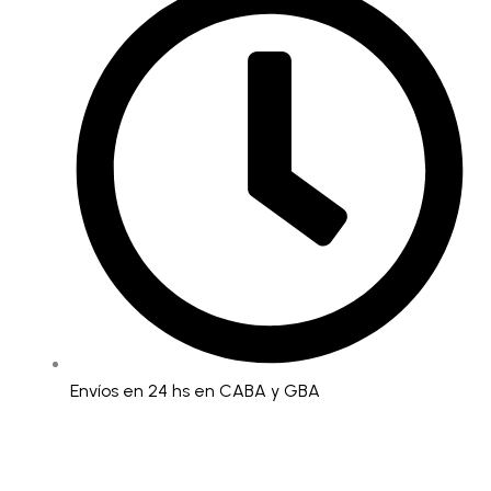
Envíos en 24 hs en CABA y GBA
Vedetina
less