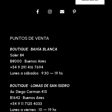
F
I
E
P
a
n
n
i
c
s
v
n
e
t
e
t
b
a
l
e
o
g
o
r
o
r
p
e
PUNTOS DE VENTA
k
a
e
s
-
m
t
BOUTIQUE · BAHÍA BLANCA
f
-
p
Soler 84
B8000 · Buenos Aires
+54 9 291 416 7694
Lunes a sábados · 9:30 — 19 hs
BOUTIQUE · LOMAS DE SAN ISIDRO
Av. Diego Carman 415
B1642 · Buenos Aires
+54 9 11 7125 4033
Lunes a viernes · 10 — 19 hs