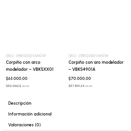
SKU:
VBKSXX01A#01#
SKU:
VBKS4901A#01#
Corpiño con arco
Corpiño con aro modelador
modelador – VBKSXX01
– VBKS4901A
$
63.000,00
$
70.000,00
$
52.066,12
$
57.851,24
sin IVA
sin IVA
Descripción
Información adicional
Valoraciones (0)