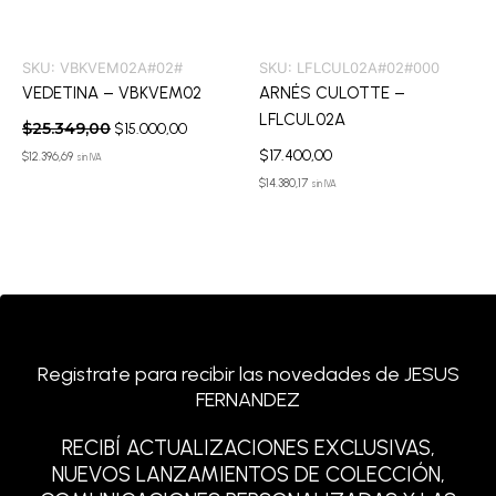
SKU:
VBKVEM02A#02#
SKU:
LFLCUL02A#02#000
VEDETINA – VBKVEM02
ARNÉS CULOTTE –
LFLCUL02A
$
25.349,00
$
15.000,00
$
17.400,00
$
12.396,69
sin IVA
$
14.380,17
sin IVA
Registrate para recibir las novedades de JESUS
FERNANDEZ
RECIBÍ ACTUALIZACIONES EXCLUSIVAS,
NUEVOS LANZAMIENTOS DE COLECCIÓN,