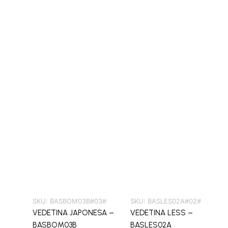
SKU:
BASBOM03B#03#
SKU:
BASLES02A#02#
VEDETINA JAPONESA –
VEDETINA LESS –
BASBOM03B
BASLES02A