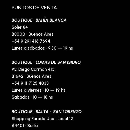
o
g
o
r
o
r
p
e
PUNTOS DE VENTA
k
a
e
s
-
m
t
BOUTIQUE · BAHÍA BLANCA
f
-
p
Soler 84
B8000 · Buenos Aires
+54 9 291 416 7694
Lunes a sábados · 9:30 — 19 hs
BOUTIQUE · LOMAS DE SAN ISIDRO
Av. Diego Carman 415
B1642 · Buenos Aires
+54 9 11 7125 4033
Lunes a viernes · 10 — 19 hs
Sábados · 10 — 18 hs
BOUTIQUE · SALTA · SAN LORENZO
Shopping Parada Uno · Local 12
A4401 · Salta