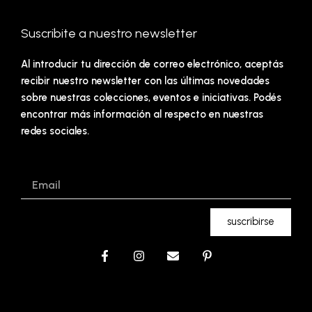
Suscribite a nuestro newsletter
Al introducir tu dirección de correo electrónico, aceptás
recibir nuestro newsletter con las últimas novedades
sobre nuestras colecciones, eventos e iniciativas. Podés
encontrar más información al respecto en nuestras
redes sociales.
Email
suscribirse
F
I
E
P
a
n
n
i
c
s
v
n
e
t
e
t
b
a
l
e