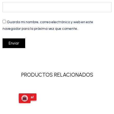
Guarda mi nombre, correo electrónico y web en este
navegador para la próxima vez que comente.
PRODUCTOS RELACIONADOS
El
El
¡Oferta!
¡Oferta!
precio
precio
original
actual
era:
es:
$17.000,00.
$15.000,00.