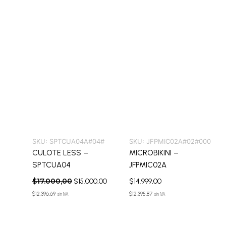
SKU:
SPTCUA04A#04#
SKU:
JFPMIC02A#02#000
CULOTE LESS –
MICROBIKINI –
SPTCUA04
JFPMIC02A
$
17.000,00
$
15.000,00
$
14.999,00
$
12.396,69
$
12.395,87
sin IVA
sin IVA