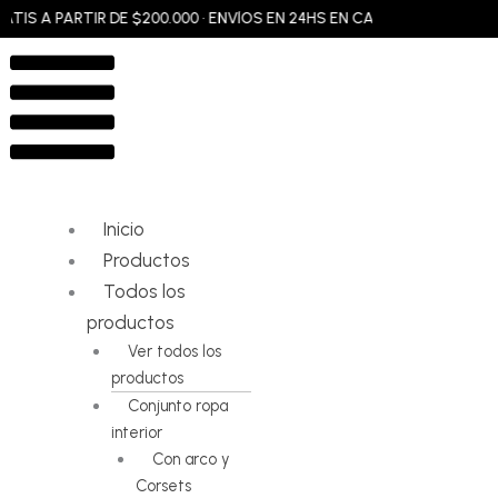
Ir
S A PARTIR DE $200.000 • ENVÍOS EN 24HS EN CABA Y GBA • ENVÍOS 
al
Flyout
contenido
Menu
Inicio
Productos
Todos los
productos
Ver todos los
productos
Conjunto ropa
interior
Con arco y
Corsets