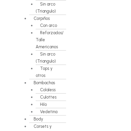
Sin arco
(Triangulo)
Corpiños
Con arco
Reforzados/
Talle
Americanos
Sin arco
(Triangulo)
Tops y
otros
Bombachas
Colaless
Culottes
Hilo
Vedetina
Body
Corsets y