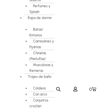
adultos
Perfumes y
Splash
Ropa de dormir
Batas/
Kimonos
Camisolines y
Pijamas
Chinelas
(Pantuflas)
Musculosas y
Remeras
Trajes de baño
Colaless
Carrito
0
Con arco
Conjuntos
crochet