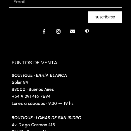
suscribirse
F
I
E
P
a
n
n
i
c
s
v
n
e
t
e
t
b
a
l
e
o
g
o
r
o
r
p
e
PUNTOS DE VENTA
k
a
e
s
-
m
t
BOUTIQUE · BAHÍA BLANCA
f
-
p
Soler 84
B8000 · Buenos Aires
+54 9 291 416 7694
Lunes a sábados · 9:30 — 19 hs
BOUTIQUE · LOMAS DE SAN ISIDRO
Av. Diego Carman 415