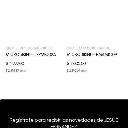
SKU:
JFPMIC02A#02#000
SKU:
EMAMIC#09A#000
MICROBIKINI – JFPMIC02A
MICROBIKINI – EMAMIC09
$
14.999,00
$
15.000,00
$
12.395,87
$
12.396,69
sin IVA
sin IVA
Registrate para recibir las novedades de JESUS
FERNANDEZ