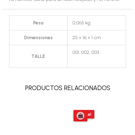
Peso
0,065 kg
Dimensiones
25 × 16 × 1 cm
001, 002, 003
TALLE
PRODUCTOS RELACIONADOS
El
El
¡Oferta!
¡Oferta!
precio
precio
original
actual
era:
es:
$77.690,00.
$69.999,00