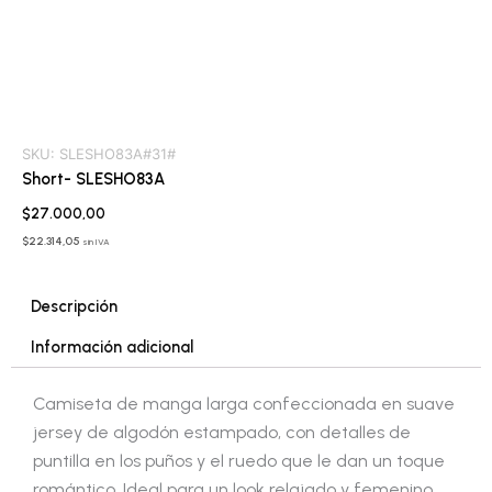
SKU:
SLESHO83A#31#
Short- SLESHO83A
$
27.000,00
$
22.314,05
sin IVA
Descripción
Información adicional
Camiseta de manga larga confeccionada en suave
jersey de algodón estampado, con detalles de
puntilla en los puños y el ruedo que le dan un toque
romántico. Ideal para un look relajado y femenino.