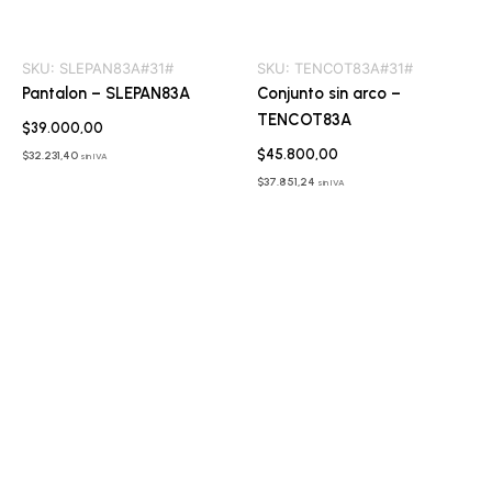
SKU:
SLEPAN83A#31#
SKU:
TENCOT83A#31#
Pantalon – SLEPAN83A
Conjunto sin arco –
TENCOT83A
$
39.000,00
$
45.800,00
$
32.231,40
sin IVA
$
37.851,24
sin IVA