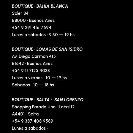
-
m
t
BOUTIQUE · BAHÍA BLANCA
f
-
p
Soler 84
B8000 · Buenos Aires
+54 9 291 416 7694
Lunes a sábados · 9:30 — 19 hs
BOUTIQUE · LOMAS DE SAN ISIDRO
Av. Diego Carman 415
B1642 · Buenos Aires
+54 9 11 7125 4033
Lunes a viernes · 10 — 19 hs
Sábados · 10 — 18 hs
BOUTIQUE · SALTA · SAN LORENZO
Shopping Parada Uno · Local 12
A4401 · Salta
+54 9 387 408 9589
Lunes a sábados ·