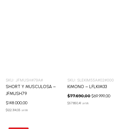
SKU:
JFMUSH#79A#
SKU:
SLEKIM55A#02#000
SHORT Y MUSCULOSA –
KIMONO – LFLKIM33
JFMUSH79
$
77.690,00
$
69.999,00
$
148.000,00
$
57.850,41
sin IVA
$
122.314,05
sin IVA
El
El