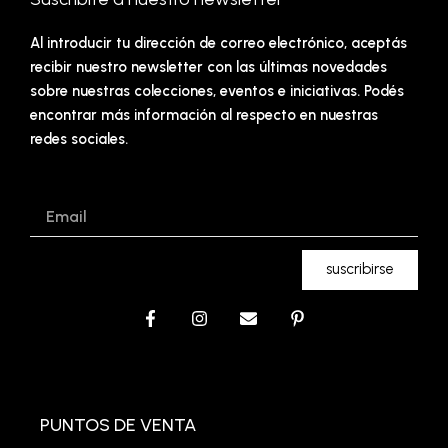
Al introducir tu dirección de correo electrónico, aceptás
recibir nuestro newsletter con las últimas novedades
sobre nuestras colecciones, eventos e iniciativas. Podés
encontrar más información al respecto en nuestras
redes sociales.
Email
suscribirse
F
I
E
P
a
n
n
i
c
s
v
n
e
t
e
t
b
a
l
e
o
g
o
r
o
r
p
e
PUNTOS DE VENTA
k
a
e
s