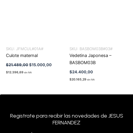
SKU:
JFMCUL#01A#
SKU:
BASBOM03B#03#
Culote maternal
Vedetina Japonesa –
BASBOM03B
$
21.489,00
$
15.000,00
$
24.400,00
$
12.396,69
sin IVA
$
20.165,29
sin IVA
Registrate para recibir las novedades de JESUS
FERNANDEZ