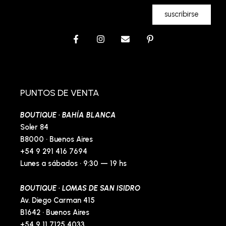
suscribirse
F
I
E
P
a
n
n
i
c
s
v
n
e
t
e
t
b
a
l
e
o
g
o
r
o
r
p
e
PUNTOS DE VENTA
k
a
e
s
-
m
t
BOUTIQUE · BAHÍA BLANCA
f
-
p
Soler 84
B8000 · Buenos Aires
+54 9 291 416 7694
Lunes a sábados · 9:30 — 19 hs
BOUTIQUE · LOMAS DE SAN ISIDRO
Av. Diego Carman 415
B1642 · Buenos Aires
+54 9 11 7125 4033