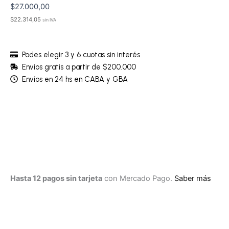
$
27.000,00
$
22.314,05
sin IVA
Podes elegir 3 y 6 cuotas sin interés
Envíos gratis a partir de $200.000
Envíos en 24 hs en CABA y GBA
Vedetina
less
-
LFLVLM65A
cantidad
Hasta 12 pagos sin tarjeta
con Mercado Pago.
Saber más