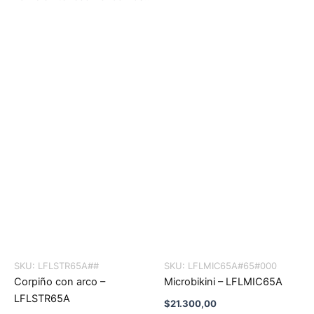
SKU:
LFLSTR65A##
SKU:
LFLMIC65A#65#000
Corpiño con arco –
Microbikini – LFLMIC65A
LFLSTR65A
$
21.300,00