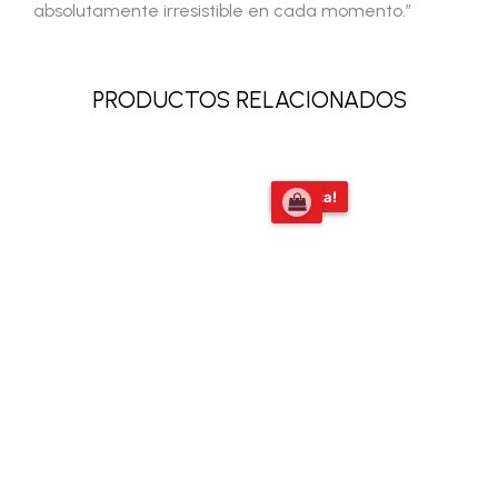
absolutamente irresistible en cada momento.”
PRODUCTOS RELACIONADOS
El
El
¡Oferta!
¡Oferta!
precio
precio
original
actual
era:
es:
$51.108,00.
$39.000,00