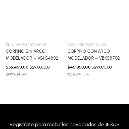
SKU:
VBKS4802A#02#
SKU:
VBKS8702A#02#
CORPIÑO SIN ARCO
CORPIÑO CON ARCO
MODELADOR – VBKS4802
MODELADOR – VBKS8702
$
55.499,00
$
49.999,00
$
29.000,00
$
29.000,00
$
23.966,94
$
23.966,94
sin IVA
sin IVA
Registrate para recibir las novedades de JESUS