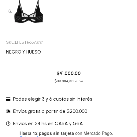
SKU:LFLSTR65A##
NEGRO Y HUESO
$
41.000,00
$
33.884,30
sin IVA
Podes elegir 3 y 6 cuotas sin interés
Envíos gratis a partir de $200.000
Envíos en 24 hs en CABA y GBA
Hasta 12 pagos sin tarjeta
con Mercado Pago.
Corpiño