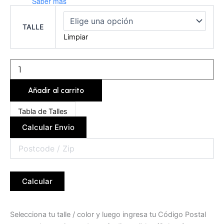
Saber más
con
arco
–
TALLE
LFLSTR65A
Limpiar
cantidad
Añadir al carrito
Tabla de Talles
Calcular Envio
Calcular
Selecciona tu talle / color y luego ingresa tu Código Postal