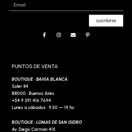
Email
suscribirse
F
I
E
P
a
n
n
i
c
s
v
n
e
t
e
t
b
a
l
e
o
g
o
r
o
r
p
e
PUNTOS DE VENTA
k
a
e
s
-
m
t
BOUTIQUE · BAHÍA BLANCA
f
-
p
Soler 84
B8000 · Buenos Aires
+54 9 291 416 7694
Lunes a sábados · 9:30 — 19 hs
BOUTIQUE · LOMAS DE SAN ISIDRO
Av. Diego Carman 415