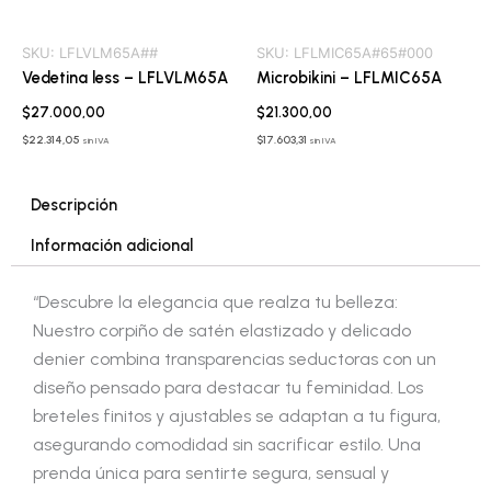
SKU:
LFLVLM65A##
SKU:
LFLMIC65A#65#000
Vedetina less – LFLVLM65A
Microbikini – LFLMIC65A
$
27.000,00
$
21.300,00
$
22.314,05
$
17.603,31
sin IVA
sin IVA
Descripción
Información adicional
“Descubre la elegancia que realza tu belleza:
Nuestro corpiño de satén elastizado y delicado
denier combina transparencias seductoras con un
diseño pensado para destacar tu feminidad. Los
breteles finitos y ajustables se adaptan a tu figura,
asegurando comodidad sin sacrificar estilo. Una
prenda única para sentirte segura, sensual y