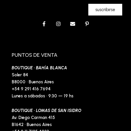
suscribirse
F
I
E
P
a
n
n
i
c
s
v
n
e
t
e
t
b
a
l
e
o
g
o
r
o
r
p
e
PUNTOS DE VENTA
k
a
e
s
-
m
t
BOUTIQUE · BAHÍA BLANCA
f
-
p
Soler 84
B8000 · Buenos Aires
+54 9 291 416 7694
Lunes a sábados · 9:30 — 19 hs
BOUTIQUE · LOMAS DE SAN ISIDRO
Av. Diego Carman 415
B1642 · Buenos Aires