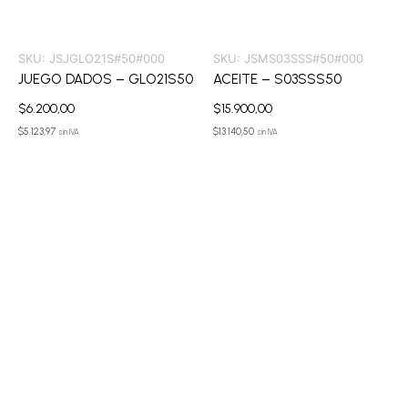
SKU:
JSJGLO21S#50#000
SKU:
JSMS03SSS#50#000
JUEGO DADOS – GLO21S50
ACEITE – S03SSS50
$
6.200,00
$
15.900,00
$
5.123,97
$
13.140,50
sin IVA
sin IVA