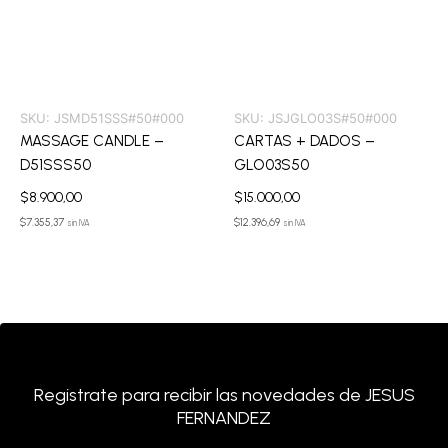
SKU:
JSMD51SSS#50#000
SKU:
JSJGLO03S#50#000
MASSAGE CANDLE –
CARTAS + DADOS –
D51SSS50
GLO03S50
$
8.900,00
$
15.000,00
$
7.355,37
$
12.396,69
sin IVA
sin IVA
Registrate para recibir las novedades de JESUS
FERNANDEZ