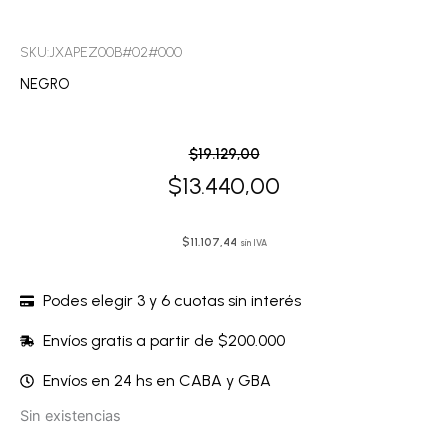
SKU:JXAPEZ00B#02#000
NEGRO
El
El
$
19.129,00
precio
precio
$
13.440,00
original
actual
era:
es:
$
11.107,44
sin IVA
$19.129,00.
$13.440,00.
Podes elegir 3 y 6 cuotas sin interés
Envíos gratis a partir de $200.000
Envíos en 24 hs en CABA y GBA
Sin existencias