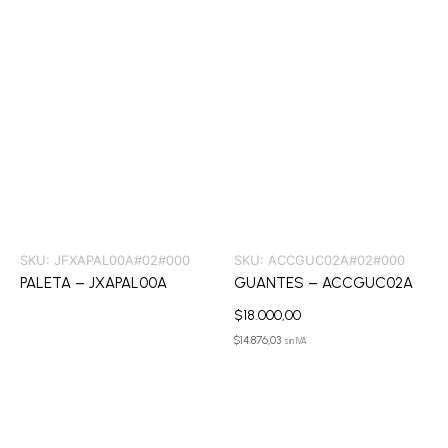
SKU:
JFXAPAL00A#02#000
SKU:
ACCGUC02A#02#000
PALETA – JXAPAL00A
GUANTES – ACCGUC02A
$
18.000,00
$
14.876,03
sin IVA