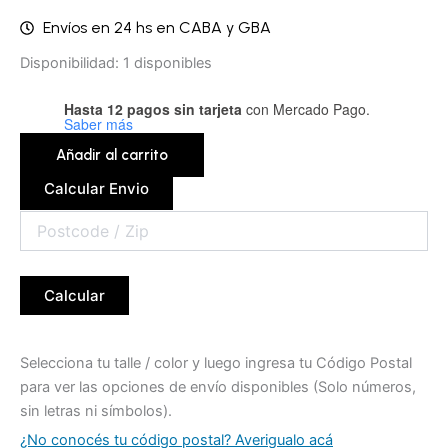
Envíos en 24 hs en CABA y GBA
Pezoneras
Disponibilidad:
1 disponibles
-
JFJPEC11
Hasta 12 pagos sin tarjeta
con Mercado Pago.
cantidad
Saber más
Añadir al carrito
Calcular Envio
Calcular
Selecciona tu talle / color y luego ingresa tu Código Postal
para ver las opciones de envío disponibles (Solo números,
sin letras ni símbolos).
¿No conocés tu código postal? Averigualo acá