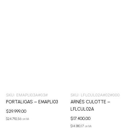
SKU:
EMAPLI03A#03#
SKU:
LFLCUL02A#02#000
PORTALIGAS – EMAPLI03
ARNÉS CULOTTE –
LFLCUL02A
$
29.999,00
$
17.400,00
$
24.792,56
sin IVA
$
14.380,17
sin IVA