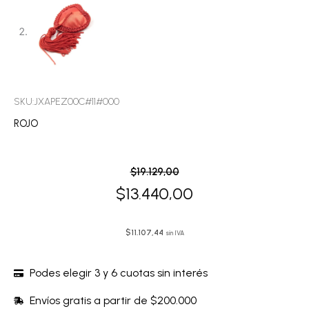
SKU:JXAPEZ00C#11#000
ROJO
El
El
$
19.129,00
precio
precio
$
13.440,00
original
actual
era:
es:
$
11.107,44
sin IVA
$19.129,00.
$13.440,00.
Podes elegir 3 y 6 cuotas sin interés
Envíos gratis a partir de $200.000