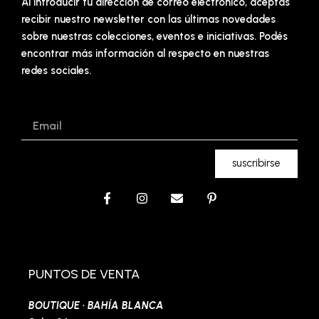
Al introducir tu dirección de correo electrónico, aceptás
recibir nuestro newsletter con las últimas novedades
sobre nuestras colecciones, eventos e iniciativas. Podés
encontrar más información al respecto en nuestras
redes sociales.
Email
suscribirse
F
I
E
P
a
n
n
i
c
s
v
n
e
t
e
t
b
a
l
e
o
g
o
r
o
r
p
e
PUNTOS DE VENTA
k
a
e
s
-
m
t
BOUTIQUE · BAHÍA BLANCA
f
-
p