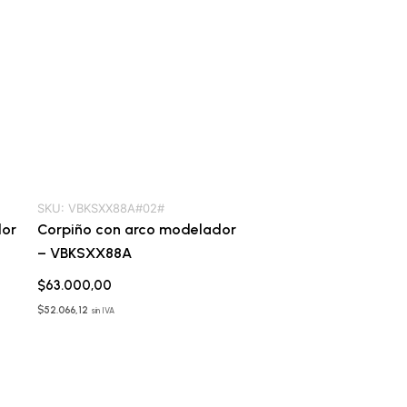
SKU:
VBKSXX88A#02#
dor
Corpiño con arco modelador
– VBKSXX88A
$
63.000,00
$
52.066,12
sin IVA