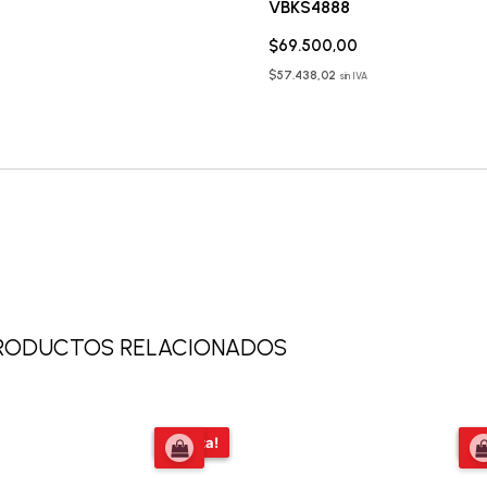
VBKS4888
$
69.500,00
$
57.438,02
sin IVA
RODUCTOS RELACIONADOS
El
El
¡Oferta!
¡Oferta!
¡O
¡O
precio
precio
original
actual
era:
es: