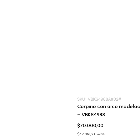
SKU:
VBKS4988A#02#
Corpiño con arco modela
– VBKS4988
$
70.000,00
$
57.851,24
sin IVA