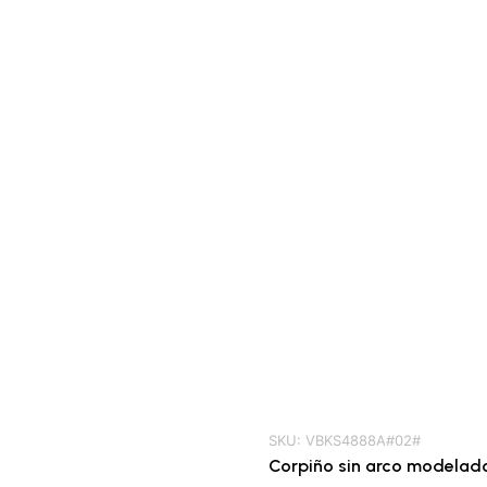
SKU:
VBKS4888A#02#
Corpiño sin arco modelad