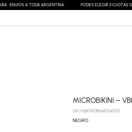
 ENVÍOS A TODA ARGENTINA •
PODÉS ELEGIR 3 CUOTAS SIN INTE
MICROBIKINI – V
SKU:VBKMIC88A#02#000
NEGRO