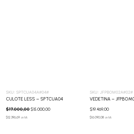
$17.000,00.
$15.000,00.
SKU:
SPTCUA04A#04#
SKU:
JFPBOM02A#02#
CULOTE LESS – SPTCUA04
VEDETINA – JFPBOM
$
17.000,00
$
15.000,00
$
19.469,00
$
12.396,69
$
16.090,08
sin IVA
sin IVA