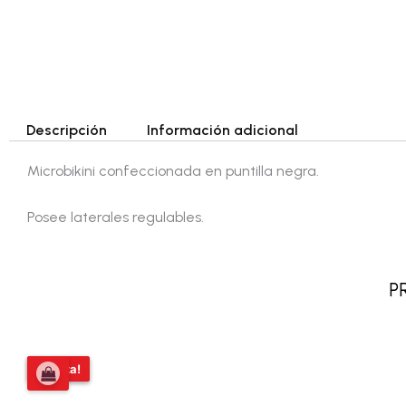
Descripción
Información adicional
Microbikini confeccionada en puntilla negra.
Posee laterales regulables.
P
El
El
¡Oferta!
¡Oferta!
precio
precio
original
actual
era:
es: