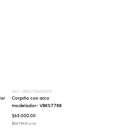
SKU:
VBKS7788A#02#
dor
Corpiño con arco
modelador- VBKS7788
$
65.000,00
$
53.719,01
sin IVA