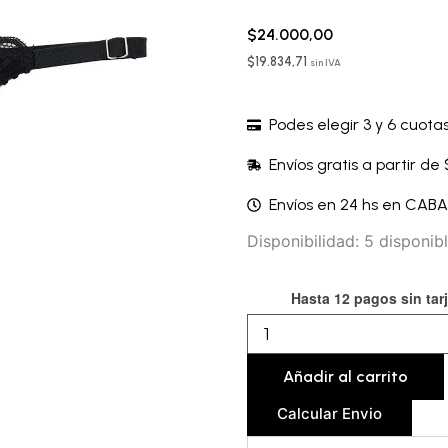
$
24.000,00
$
19.834,71
sin IVA
Podes elegir 3 y 6 cuotas
Envíos gratis a partir de
Envíos en 24 hs en CAB
Microbikini
Disponibilidad:
5 disponib
-
VBKMIC88A
Hasta 12 pagos sin tar
cantidad
Añadir al carrito
Calcular Envio