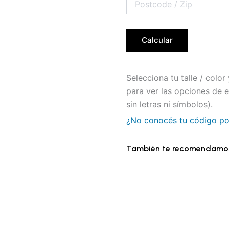
Calcular
Selecciona tu talle / colo
para ver las opciones de 
sin letras ni símbolos).
¿No conocés tu código pos
También te recomendamo