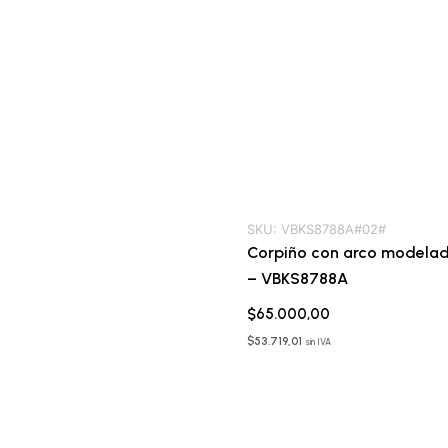
SKU:
VBKS8788A#02#
Corpiño con arco modela
– VBKS8788A
$
65.000,00
$
53.719,01
sin IVA