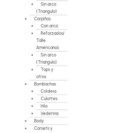
Sin arco
(Triangulo)
Corpiños
Con arco
Reforzados/
Talle
Americanos
Sin arco
(Triangulo)
Tops y
otros
Bombachas
Colaless
Culottes
Hilo
Vedetina
Body
Corsets y