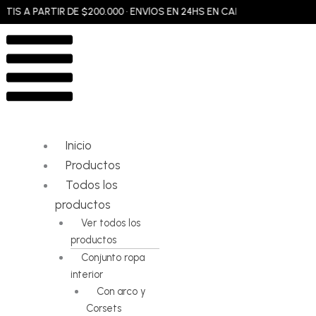
Ir
 A PARTIR DE $200.000 • ENVÍOS EN 24HS EN CABA Y GBA • ENVÍOS A
al
Flyout
contenido
Menu
Inicio
Productos
Todos los
productos
Ver todos los
productos
Conjunto ropa
interior
Con arco y
Corsets