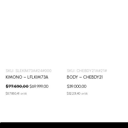
SKU:
SLEKIM73A#24#000
SKU:
CHEBDY21A#21#
KIMONO – LFLKIM73A
BODY – CHEBDY21
$
77.690,00
$
69.999,00
$
39.000,00
$
57.850,41
$
32.231,40
sin IVA
sin IVA