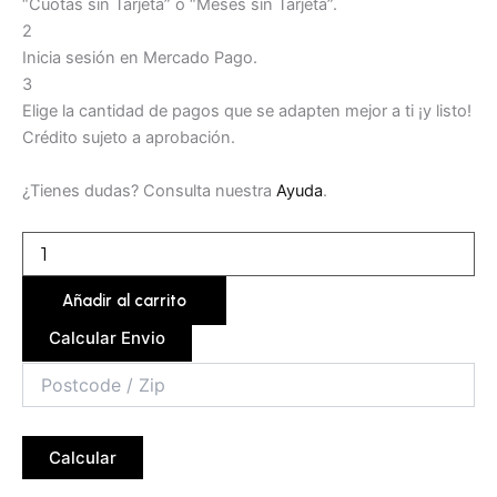
“Cuotas sin Tarjeta” o “Meses sin Tarjeta”.
2
Inicia sesión en Mercado Pago.
3
Elige la cantidad de pagos que se adapten mejor a ti ¡y listo!
Crédito sujeto a aprobación.
¿Tienes dudas? Consulta nuestra
Ayuda
.
Añadir al carrito
Calcular Envio
Calcular