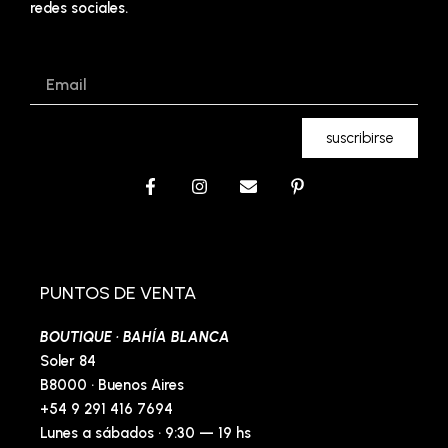
redes sociales.
Email
suscribirse
F
I
E
P
a
n
n
i
c
s
v
n
e
t
e
t
b
a
l
e
o
g
o
r
o
r
p
e
PUNTOS DE VENTA
k
a
e
s
-
m
t
BOUTIQUE · BAHÍA BLANCA
f
-
p
Soler 84
B8000 · Buenos Aires
+54 9 291 416 7694
Lunes a sábados · 9:30 — 19 hs