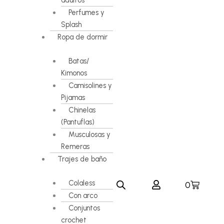
adultos
Perfumes y
Splash
Ropa de dormir
Batas/
Kimonos
Camisolines y
Pijamas
Chinelas
(Pantuflas)
Musculosas y
Remeras
Trajes de baño
Colaless
Carrito
0
Con arco
Conjuntos
crochet