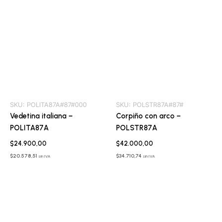
SKU:
POLITA87A#87#000
SKU:
POLSTR87A#87#
Vedetina italiana –
Corpiño con arco –
POLITA87A
POLSTR87A
$
24.900,00
$
42.000,00
$
20.578,51
$
34.710,74
sin IVA
sin IVA