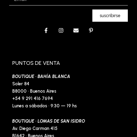
suscribirse
F
I
E
P
a
n
n
i
c
s
v
n
e
t
e
t
b
a
l
e
o
g
o
r
o
r
p
e
PUNTOS DE VENTA
k
a
e
s
-
m
t
BOUTIQUE · BAHÍA BLANCA
f
-
p
Soler 84
B8000 · Buenos Aires
+54 9 291 416 7694
Lunes a sábados · 9:30 — 19 hs
BOUTIQUE · LOMAS DE SAN ISIDRO
Av. Diego Carman 415
B1642 · Buenos Aires