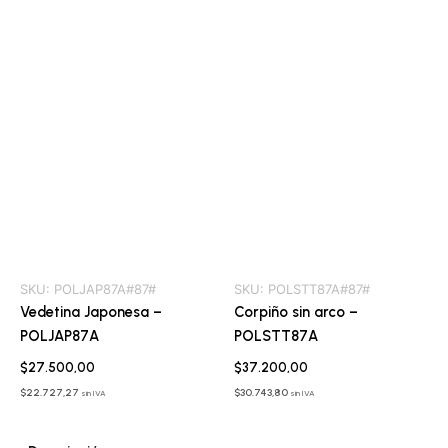
SKU:
POLJAP87A#87#
SKU:
POLSTT87A#87#
Vedetina Japonesa –
Corpiño sin arco –
POLJAP87A
POLSTT87A
$
27.500,00
$
37.200,00
$
22.727,27
$
30.743,80
sin IVA
sin IVA