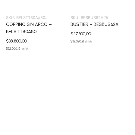
SKU:
BELSTT80A#80#
SKU:
BESBUS62A##
CORPIÑO SIN ARCO –
BUSTIER – BESBUS62A
BELSTT80A80
$
47.300,00
$
38.800,00
$
39.090,91
sin IVA
$
32.066,12
sin IVA