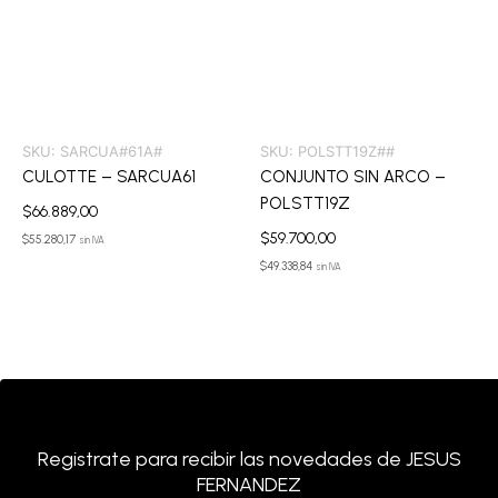
SKU:
SARCUA#61A#
SKU:
POLSTT19Z##
CULOTTE – SARCUA61
CONJUNTO SIN ARCO –
POLSTT19Z
$
66.889,00
$
59.700,00
$
55.280,17
sin IVA
$
49.338,84
sin IVA
Registrate para recibir las novedades de JESUS
FERNANDEZ