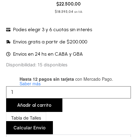
$
22.500,00
$
18.595,04
sin IVA
Podes elegir 3 y 6 cuotas sin interés
Envíos gratis a partir de $200.000
Envíos en 24 hs en CABA y GBA
Microbikini
Disponibilidad:
15 disponibles
-
POLMIC87A
Hasta 12 pagos sin tarjeta
con Mercado Pago.
cantidad
Saber más
Añadir al carrito
Tabla de Talles
Calcular Envio