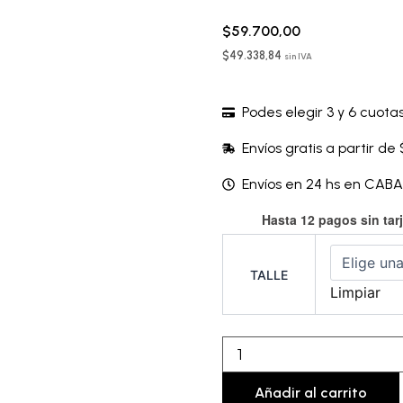
$
59.700,00
$
49.338,84
sin IVA
Podes elegir 3 y 6 cuotas
Envíos gratis a partir de
Envíos en 24 hs en CAB
Conjunto
Hasta 12 pagos sin tar
sin
arco
-
TALLE
POLSTT19Z
Limpiar
cantidad
Añadir al carrito