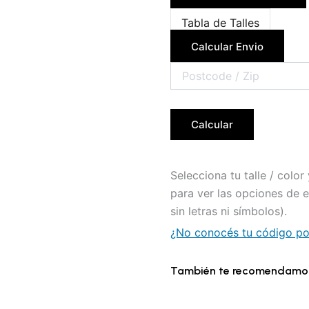
Tabla de Talles
Calcular Envio
Calcular
Selecciona tu talle / colo
para ver las opciones de 
sin letras ni símbolos).
¿No conocés tu código pos
También te recomendamo