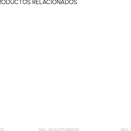
RODUCTOS RELACIONADOS
00
SKU:
BASLEP03B#03#
SKU: