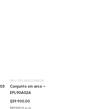
SKU:
EPL90A02A#02#
A03
Conjunto sin arco –
EPL90A02A
$
59.900,00
$
49.504,13
sin IVA