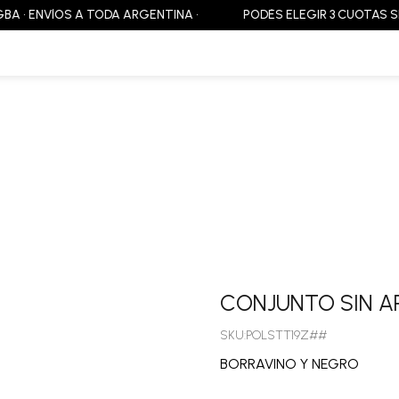
 ENVÍOS A TODA ARGENTINA •
PODÉS ELEGIR 3 CUOTAS SIN INTE
CONJUNTO SIN A
SKU:POLSTT19Z##
BORRAVINO Y NEGRO