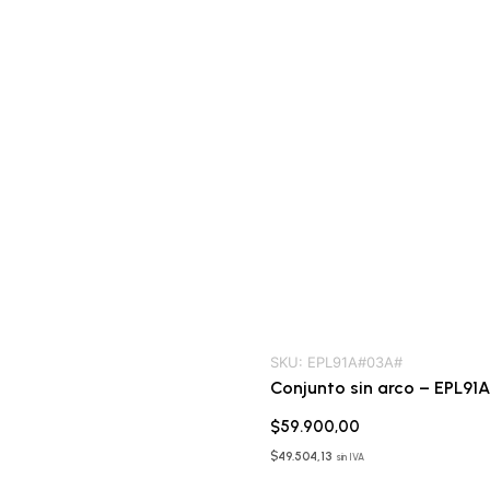
SKU:
EPL91A#03A#
Conjunto sin arco – EPL91
$
59.900,00
$
49.504,13
sin IVA