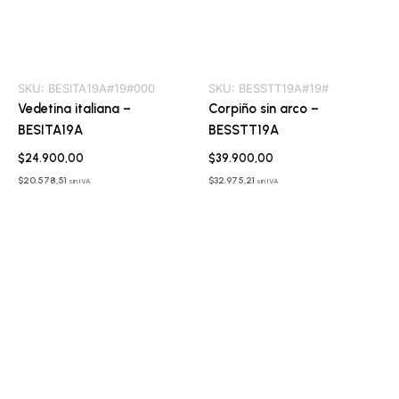
SKU:
BESITA19A#19#000
SKU:
BESSTT19A#19#
Vedetina italiana –
Corpiño sin arco –
BESITA19A
BESSTT19A
$
24.900,00
$
39.900,00
$
20.578,51
$
32.975,21
sin IVA
sin IVA