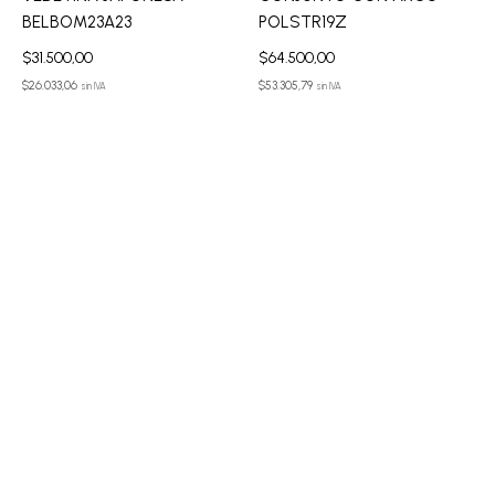
BELBOM23A23
POLSTR19Z
$
31.500,00
$
64.500,00
$
26.033,06
$
53.305,79
sin IVA
sin IVA