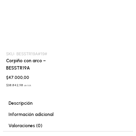
SKU:
BESSTR19A#19#
Corpiño con arco –
BESSTR19A
$
47.000,00
$
38.842,98
sin IVA
Descripción
Información adicional
Valoraciones (0)