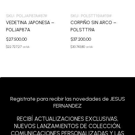
SKU:
POLJAP87A#87#
SKU:
POLSTT19A#19#
VEDETINA JAPONESA –
CORPIÑO SIN ARCO –
POLJAP87A
POLSTT19A
$
27.500,00
$
37.200,00
$
22.727,27
$
30.743,80
sin IVA
sin IVA
Registrate para recibir las novedades de JESUS
FERNANDEZ
RECIBÍ ACTUALIZACIONES EXCLUSIVAS,
NUEVOS LANZAMIENTOS DE COLECCIÓN,
COMUNICACIONES PERSONALIZADAS Y LAS