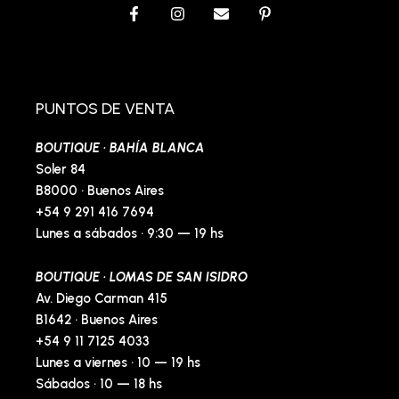
F
I
E
P
a
n
n
i
c
s
v
n
e
t
e
t
b
a
l
e
o
g
o
r
o
r
p
e
PUNTOS DE VENTA
k
a
e
s
-
m
t
BOUTIQUE · BAHÍA BLANCA
f
-
p
Soler 84
B8000 · Buenos Aires
+54 9 291 416 7694
Lunes a sábados · 9:30 — 19 hs
BOUTIQUE · LOMAS DE SAN ISIDRO
Av. Diego Carman 415
B1642 · Buenos Aires
+54 9 11 7125 4033
Lunes a viernes · 10 — 19 hs
Sábados · 10 — 18 hs