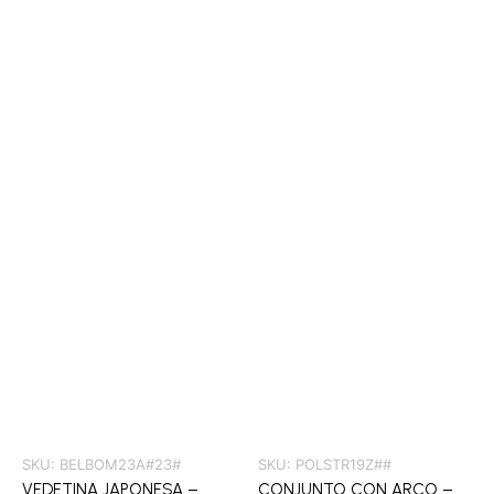
SKU:
BELBOM23A#23#
SKU:
POLSTR19Z##
VEDETINA JAPONESA –
CONJUNTO CON ARCO –