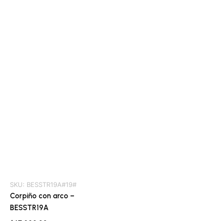
SKU:
BESSTR19A#19#
Corpiño con arco –
BESSTR19A