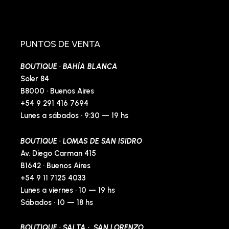
c
s
v
n
e
t
e
t
b
a
l
e
o
g
o
r
o
r
p
e
PUNTOS DE VENTA
k
a
e
s
-
m
t
BOUTIQUE · BAHÍA BLANCA
f
-
p
Soler 84
B8000 · Buenos Aires
+54 9 291 416 7694
Lunes a sábados · 9:30 — 19 hs
BOUTIQUE · LOMAS DE SAN ISIDRO
Av. Diego Carman 415
B1642 · Buenos Aires
+54 9 11 7125 4033
Lunes a viernes · 10 — 19 hs
Sábados · 10 — 18 hs
BOUTIQUE · SALTA · SAN LORENZO