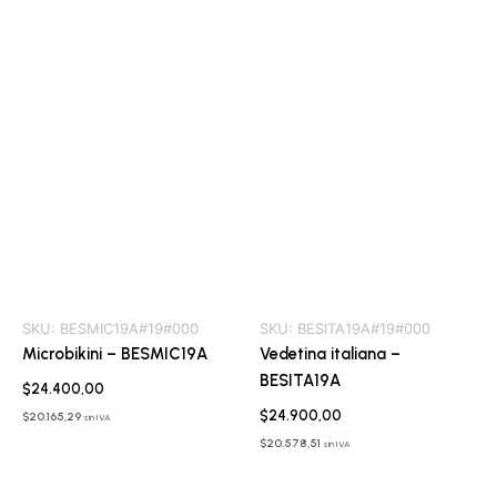
SKU:
BESMIC19A#19#000
SKU:
BESITA19A#19#000
Microbikini – BESMIC19A
Vedetina italiana –
BESITA19A
$
24.400,00
$
24.900,00
$
20.165,29
sin IVA
$
20.578,51
sin IVA