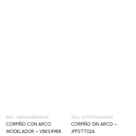
SKU:
VBKS4988A#02#
SKU:
JFPSTT02A#02#
CORPIÑO CON ARCO
CORPIÑO SIN ARCO –
MODELADOR – VBKS4988
JFPSTT02A