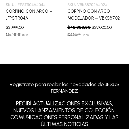
SKU:
JFPSTR04A#04#
SKU:
VBKS8702A#02#
CORPIÑO CON ARCO –
CORPIÑO CON ARCO
JFPSTR04A
MODELADOR – VBKS8702
$
49.999,00
$
31.999,00
$
29.000,00
$
26.445,45
$
23.966,94
sin IVA
sin IVA
Registrate para recibir las novedades de JESUS
FERNANDEZ
RECIBÍ ACTUALIZACIONES EXCLUSIVAS,
NUEVOS LANZAMIENTOS DE COLECCIÓN,
COMUNICACIONES PERSONALIZADAS Y LAS
ÚLTIMAS NOTICIAS