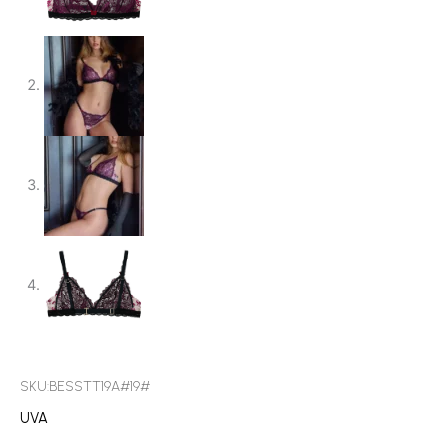
SKU:BESSTT19A#19#
UVA