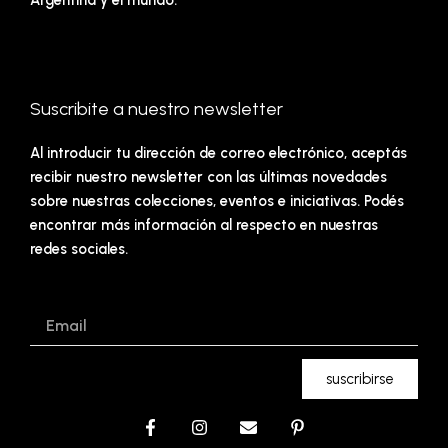
Argentina y el mundo.
Suscribite a nuestro newsletter
Al introducir tu dirección de correo electrónico, aceptás
recibir nuestro newsletter con las últimas novedades
sobre nuestras colecciones, eventos e iniciativas. Podés
encontrar más información al respecto en nuestras
redes sociales.
Email
suscribirse
F
I
E
P
a
n
n
i