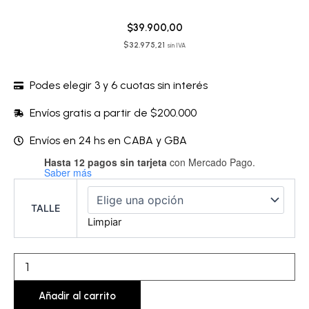
$
39.900,00
$
32.975,21
sin IVA
Podes elegir 3 y 6 cuotas sin interés
Envíos gratis a partir de $200.000
Envíos en 24 hs en CABA y GBA
Hasta 12 pagos sin tarjeta
con Mercado Pago.
Corpiño
Saber más
sin
arco
-
TALLE
BESSTT19A
Limpiar
cantidad
Añadir al carrito