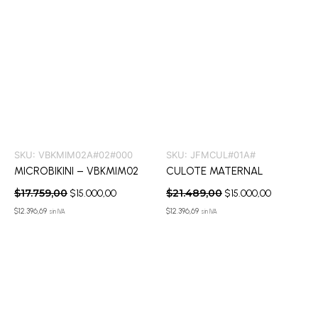
SKU:
VBKMIM02A#02#000
SKU:
JFMCUL#01A#
MICROBIKINI – VBKMIM02
CULOTE MATERNAL
$
17.759,00
$
21.489,00
$
15.000,00
$
15.000,00
$
12.396,69
$
12.396,69
sin IVA
sin IVA