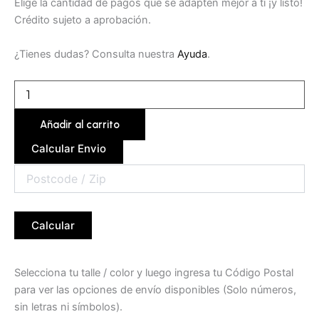
Elige la cantidad de pagos que se adapten mejor a ti ¡y listo!
Crédito sujeto a aprobación.
¿Tienes dudas? Consulta nuestra
Ayuda
.
Añadir al carrito
Calcular Envio
Calcular
Selecciona tu talle / color y luego ingresa tu Código Postal
para ver las opciones de envío disponibles (Solo números,
sin letras ni símbolos).