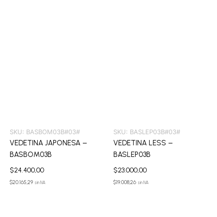
SKU:
BASBOM03B#03#
SKU:
BASLEP03B#03#
VEDETINA JAPONESA –
VEDETINA LESS –
BASBOM03B
BASLEP03B
$
24.400,00
$
23.000,00
$
20.165,29
$
19.008,26
sin IVA
sin IVA