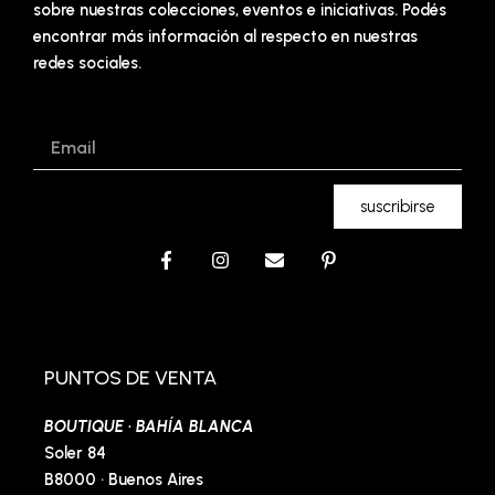
sobre nuestras colecciones, eventos e iniciativas. Podés
encontrar más información al respecto en nuestras
redes sociales.
Email
suscribirse
F
I
E
P
a
n
n
i
c
s
v
n
e
t
e
t
b
a
l
e
o
g
o
r
o
r
p
e
PUNTOS DE VENTA
k
a
e
s
-
m
t
BOUTIQUE · BAHÍA BLANCA
f
-
p
Soler 84
B8000 · Buenos Aires