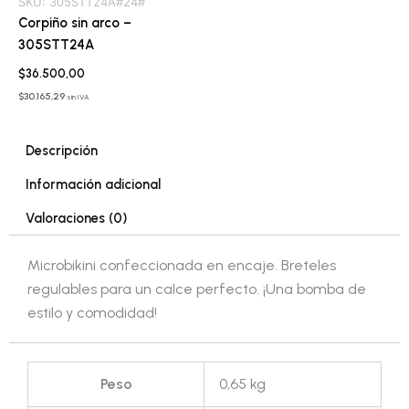
SKU:
305STT24A#24#
Corpiño sin arco –
305STT24A
$
36.500,00
$
30.165,29
sin IVA
Descripción
Información adicional
Valoraciones (0)
Microbikini confeccionada en encaje. Breteles
regulables para un calce perfecto. ¡Una bomba de
estilo y comodidad!
Peso
0,65 kg