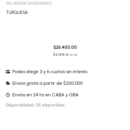
SKU:305MIC24A#24#000
TURQUESA
$
26.400,00
$
21.818,18
sin IVA
Podes elegir 3 y 6 cuotas sin interés
Envíos gratis a partir de $200.000
Envíos en 24 hs en CABA y GBA
Microbikini
Disponibilidad:
26 disponibles
-
305MIC24A
cantidad