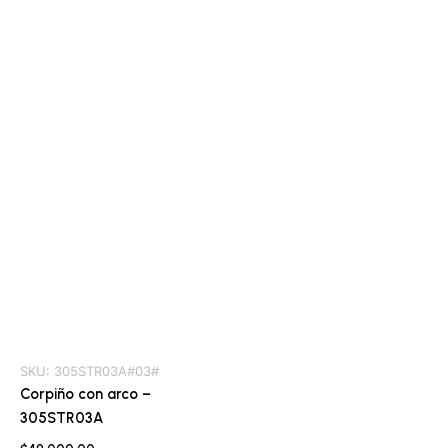
SKU:
305STR03A#03#
Corpiño con arco –
305STR03A