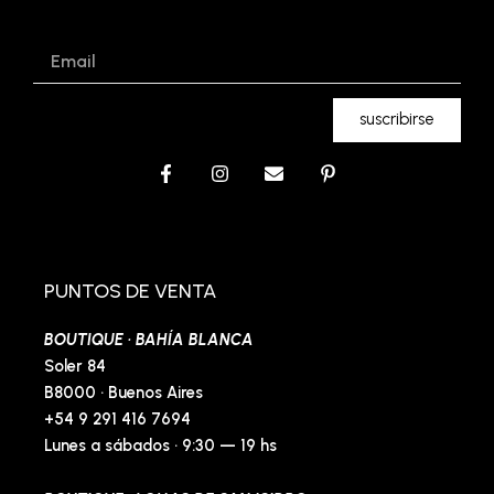
Email
suscribirse
F
I
E
P
a
n
n
i
c
s
v
n
e
t
e
t
b
a
l
e
o
g
o
r
o
r
p
e
PUNTOS DE VENTA
k
a
e
s
-
m
t
BOUTIQUE · BAHÍA BLANCA
f
-
p
Soler 84
B8000 · Buenos Aires
+54 9 291 416 7694
Lunes a sábados · 9:30 — 19 hs