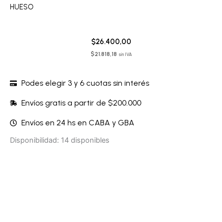
HUESO
$
26.400,00
$
21.818,18
sin IVA
Podes elegir 3 y 6 cuotas sin interés
Envíos gratis a partir de $200.000
Envíos en 24 hs en CABA y GBA
Microbikini
Disponibilidad:
14 disponibles
-
305MIC03A
cantidad