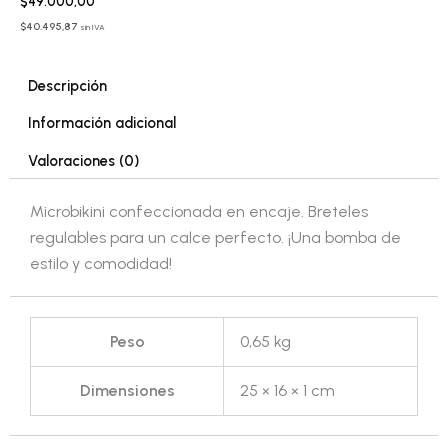
$
49.000,00
$
40.495,87
sin IVA
Descripción
Información adicional
Valoraciones (0)
Microbikini confeccionada en encaje. Breteles
regulables para un calce perfecto. ¡Una bomba de
estilo y comodidad!
Peso
0,65 kg
Dimensiones
25 × 16 × 1 cm