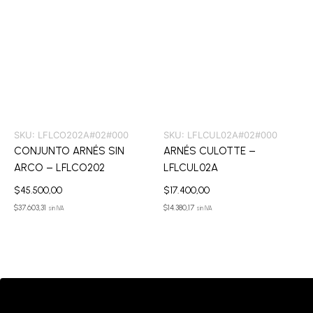
SKU:
LFLCO202A#02#000
SKU:
LFLCUL02A#02#000
CONJUNTO ARNÉS SIN
ARNÉS CULOTTE –
ARCO – LFLCO202
LFLCUL02A
$
45.500,00
$
17.400,00
$
37.603,31
$
14.380,17
sin IVA
sin IVA