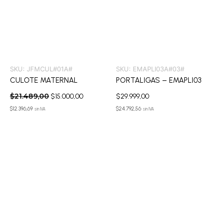
SKU:
JFMCUL#01A#
SKU:
EMAPLI03A#03#
CULOTE MATERNAL
PORTALIGAS – EMAPLI03
$
21.489,00
$
15.000,00
$
29.999,00
$
12.396,69
$
24.792,56
sin IVA
sin IVA