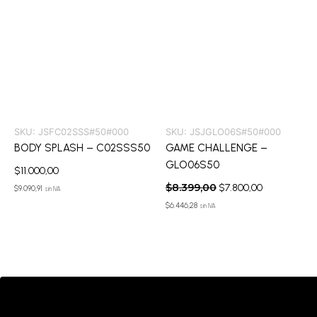
SKU:
JSFC02SSS#50#000
SKU:
JSJGLO06S#50#000
BODY SPLASH – C02SSS50
GAME CHALLENGE –
GLO06S50
$
11.000,00
$
8.399,00
$
7.800,00
$
9.090,91
sin IVA
$
6.446,28
sin IVA