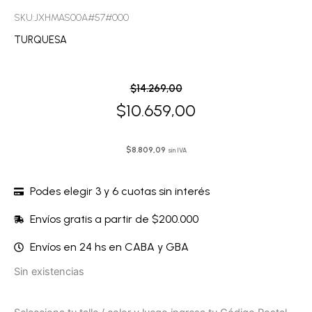
SKU:JXHMAS00A#57#000
TURQUESA
El
El
$
14.269,00
precio
precio
$
10.659,00
original
actual
era:
es:
$
8.809,09
sin IVA
$14.269,00.
$10.659,00.
Podes elegir 3 y 6 cuotas sin interés
Envíos gratis a partir de $200.000
Envíos en 24 hs en CABA y GBA
Sin existencias