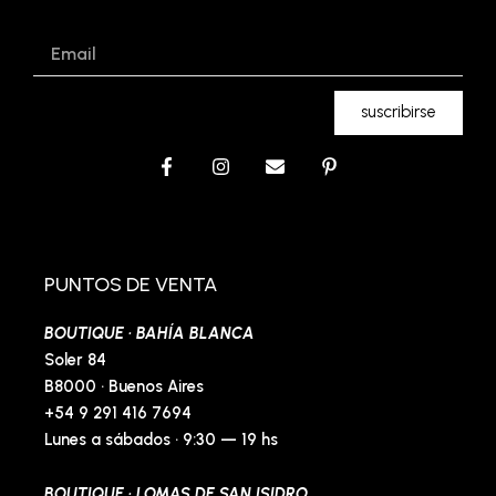
Email
suscribirse
F
I
E
P
a
n
n
i
c
s
v
n
e
t
e
t
b
a
l
e
o
g
o
r
o
r
p
e
PUNTOS DE VENTA
k
a
e
s
-
m
t
BOUTIQUE · BAHÍA BLANCA
f
-
p
Soler 84
B8000 · Buenos Aires
+54 9 291 416 7694
Lunes a sábados · 9:30 — 19 hs
BOUTIQUE · LOMAS DE SAN ISIDRO