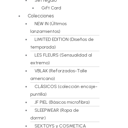
Set regalo
Gift Card
Colecciones
NEW IN (Últimos
lanzamientos)
LIMITED EDITION (Diseños de
temporada)
LES FLEURS (Sensualidad al
extremo)
VBLAK (Reforzados-Talle
americano)
CLÁSICOS (colección encaje-
puntilla)
JF PIEL (Básicos microfibra)
SLEEPWEAR (Ropa de
dormir)
SEXTOYS y COSMETICA