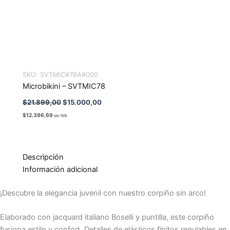
SKU:
SVTMIC#78A#000
Microbikini – SVTMIC78
$
21.899,00
$
15.000,00
$
12.396,69
sin IVA
Descripción
Información adicional
¡Descubre la elegancia juvenil con nuestro corpiño sin arco!
Elaborado con jacquard italiano Boselli y puntilla, este corpiño
fusiona estilo y confort. Detalles de elásticos finitos regulables en