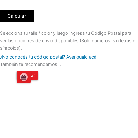
Calcular
Selecciona tu talle / color y luego ingresa tu Código Postal para
ver las opciones de envío disponibles (Solo números, sin letras ni
símbolos).
¿No conocés tu código postal? Averigualo acá
También te recomendamos…
El
El
¡Oferta!
¡Oferta!
precio
precio
original
actual
era:
es:
$21.899,00.
$15.000,00.