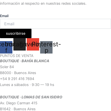
información al respecto en nuestras redes sociales.
Email
suscribirse
cebook-
Instagram
Envelope
Pinterest-
f
p
PUNTOS DE VENTA
BOUTIQUE · BAHÍA BLANCA
Soler 84
B8000 · Buenos Aires
+54 9 291 416 7694
Lunes a sábados · 9:30 — 19 hs
BOUTIQUE · LOMAS DE SAN ISIDRO
Av. Diego Carman 415
B1642 · Buenos Aires