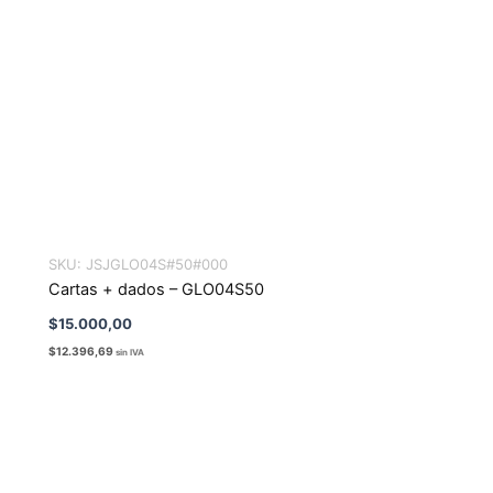
SKU:
JSJGLO04S#50#000
Cartas + dados – GLO04S50
$
15.000,00
$
12.396,69
sin IVA