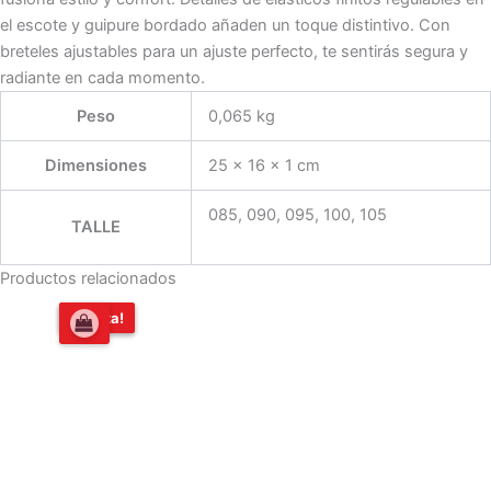
el escote y guipure bordado añaden un toque distintivo. Con
breteles ajustables para un ajuste perfecto, te sentirás segura y
radiante en cada momento.
Peso
0,065 kg
Dimensiones
25 × 16 × 1 cm
085, 090, 095, 100, 105
TALLE
Productos relacionados
El
El
¡Oferta!
¡Oferta!
precio
precio
original
actual
era:
es:
$18.469,00.
$16.600,00.