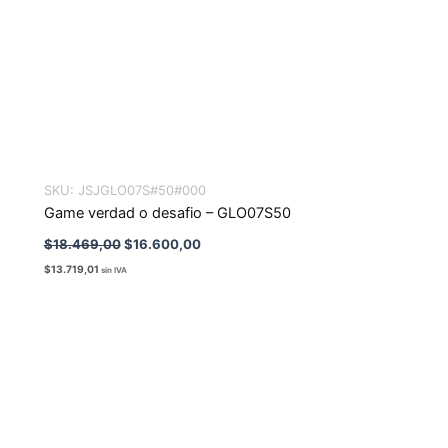
SKU:
JSJGLO07S#50#000
Game verdad o desafio – GLO07S50
$
18.469,00
$
16.600,00
$
13.719,01
sin IVA