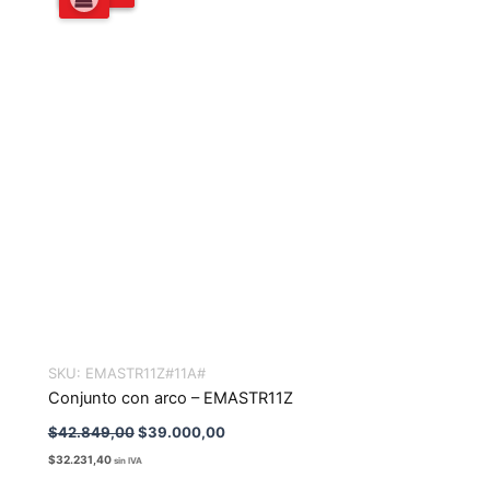
original
actual
era:
es:
$42.849,00.
$39.000,00.
SKU:
EMASTR11Z#11A#
Conjunto con arco – EMASTR11Z
$
42.849,00
$
39.000,00
$
32.231,40
sin IVA