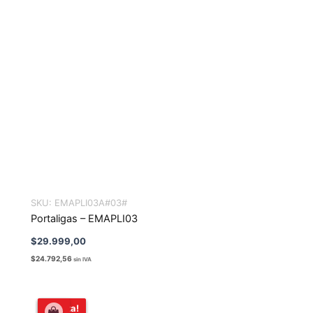
SKU:
EMAPLI03A#03#
Portaligas – EMAPLI03
$
29.999,00
$
24.792,56
sin IVA
El
El
¡Oferta!
¡Oferta!
precio
precio