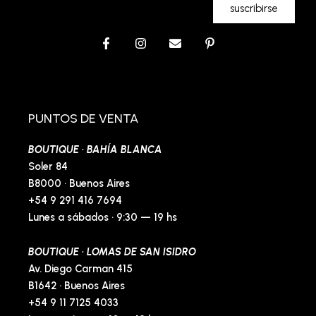
suscribirse
F
I
E
P
a
n
n
i
c
s
v
n
e
t
e
t
b
a
l
e
o
g
o
r
o
r
p
e
PUNTOS DE VENTA
k
a
e
s
-
m
t
BOUTIQUE · BAHÍA BLANCA
f
-
p
Soler 84
B8000 · Buenos Aires
+54 9 291 416 7694
Lunes a sábados · 9:30 — 19 hs
BOUTIQUE · LOMAS DE SAN ISIDRO
Av. Diego Carman 415
B1642 · Buenos Aires
+54 9 11 7125 4033