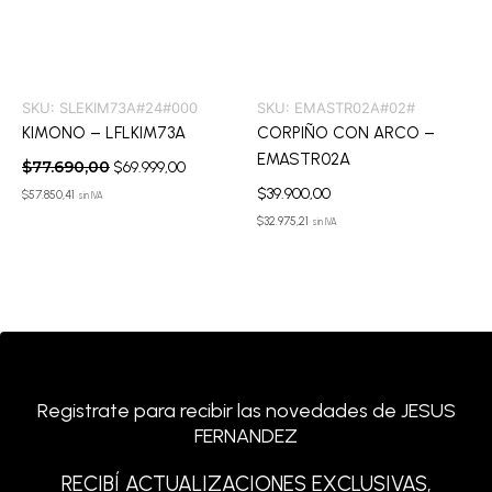
SKU:
SLEKIM73A#24#000
SKU:
EMASTR02A#02#
KIMONO – LFLKIM73A
CORPIÑO CON ARCO –
EMASTR02A
$
77.690,00
$
69.999,00
$
39.900,00
$
57.850,41
sin IVA
$
32.975,21
sin IVA
Registrate para recibir las novedades de JESUS
FERNANDEZ
RECIBÍ ACTUALIZACIONES EXCLUSIVAS,