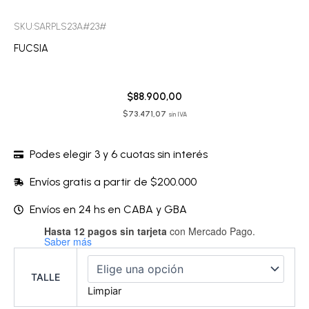
SKU:SARPLS23A#23#
FUCSIA
$
88.900,00
$
73.471,07
sin IVA
Podes elegir 3 y 6 cuotas sin interés
Envíos gratis a partir de $200.000
Envíos en 24 hs en CABA y GBA
Hasta 12 pagos sin tarjeta
con Mercado Pago.
Corpiño
Saber más
sin
arco
-
TALLE
SARPLS23A
Limpiar
cantidad