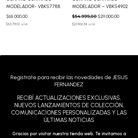
MODELADOR- VBKS7788
MODELADOR – VBKS4902
$
54.999,00
$
65.000,00
$
29.000,00
$
53.719,01
$
23.966,94
sin IVA
sin IVA
Registrate para recibir las novedades de JESUS
FERNANDEZ
RECIBÍ ACTUALIZACIONES EXCLUSIVAS,
NUEVOS LANZAMIENTOS DE COLECCIÓN,
COMUNICACIONES PERSONALIZADAS Y LAS
ÚLTIMAS NOTICIAS
Gracias por visitar nuestra tienda web. Te invitamos a