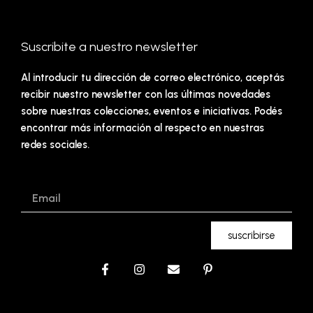
Suscribite a nuestro newsletter
Al introducir tu dirección de correo electrónico, aceptás
recibir nuestro newsletter con las últimas novedades
sobre nuestras colecciones, eventos e iniciativas. Podés
encontrar más información al respecto en nuestras
redes sociales.
Email
suscribirse
F
I
E
P
a
n
n
i
c
s
v
n
e
t
e
t