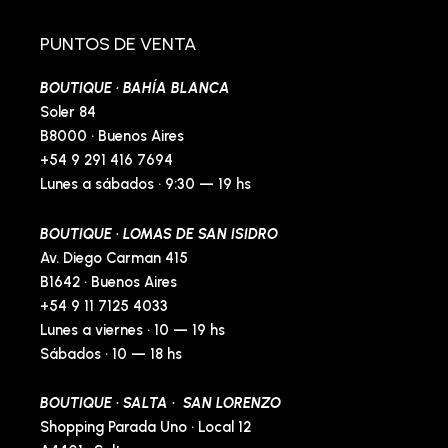
b
a
l
e
o
g
o
r
o
r
p
e
PUNTOS DE VENTA
k
a
e
s
-
m
t
BOUTIQUE · BAHÍA BLANCA
f
-
p
Soler 84
B8000 · Buenos Aires
+54 9 291 416 7694
Lunes a sábados · 9:30 — 19 hs
BOUTIQUE · LOMAS DE SAN ISIDRO
Av. Diego Carman 415
B1642 · Buenos Aires
+54 9 11 7125 4033
Lunes a viernes · 10 — 19 hs
Sábados · 10 — 18 hs
BOUTIQUE · SALTA · SAN LORENZO
Shopping Parada Uno · Local 12