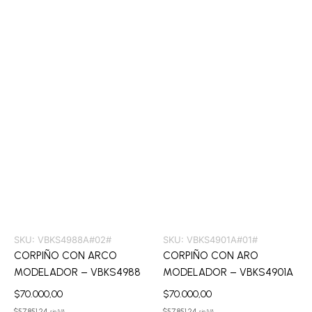
SKU:
VBKS4988A#02#
SKU:
VBKS4901A#01#
CORPIÑO CON ARCO
CORPIÑO CON ARO
MODELADOR – VBKS4988
MODELADOR – VBKS4901A
$
70.000,00
$
70.000,00
$
57.851,24
$
57.851,24