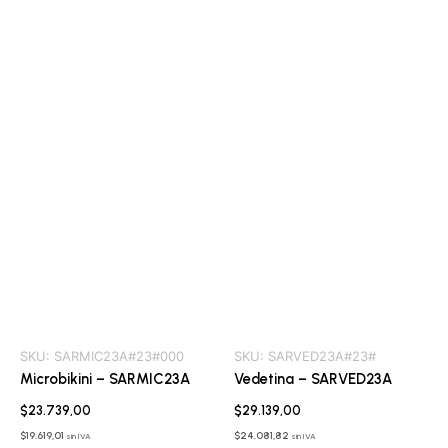
SKU:
SARMIC23A#23#000
SKU:
SARVED23A#23#
Microbikini – SARMIC23A
Vedetina – SARVED23A
$
23.739,00
$
29.139,00
$
19.619,01
$
24.081,82
sin IVA
sin IVA