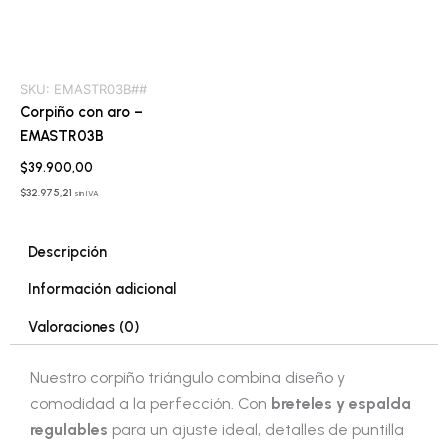
SKU:
EMASTR03B##
Corpiño con aro –
EMASTR03B
$
39.900,00
$
32.975,21
sin IVA
Descripción
Información adicional
Valoraciones (0)
Nuestro corpiño triángulo combina diseño y
comodidad a la perfección. Con
breteles y espalda
regulables
para un ajuste ideal, detalles de puntilla