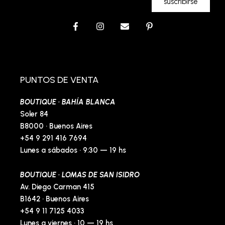
suscribirse
F
I
E
P
a
n
n
i
c
s
v
n
e
t
e
t
b
a
l
e
o
g
o
r
o
r
p
e
PUNTOS DE VENTA
k
a
e
s
-
m
t
BOUTIQUE · BAHÍA BLANCA
f
-
p
Soler 84
B8000 · Buenos Aires
+54 9 291 416 7694
Lunes a sábados · 9:30 — 19 hs
BOUTIQUE · LOMAS DE SAN ISIDRO
Av. Diego Carman 415
B1642 · Buenos Aires
+54 9 11 7125 4033
Lunes a viernes · 10 — 19 hs