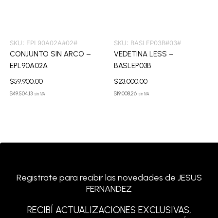
SKU:
EPL90A02A#02#
SKU:
BASLEP03B#03#
CONJUNTO SIN ARCO –
VEDETINA LESS –
EPL90A02A
BASLEP03B
$
59.900,00
$
23.000,00
$
49.504,13
$
19.008,26
sin IVA
sin IVA
Registrate para recibir las novedades de JESUS
FERNANDEZ
RECIBÍ ACTUALIZACIONES EXCLUSIVAS,