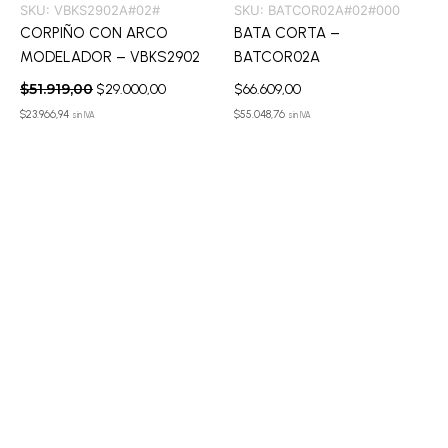
SKU:
VBKS2902A#02#
SKU:
BATCOR02A#02#000
CORPIÑO CON ARCO
BATA CORTA –
MODELADOR – VBKS2902
BATCOR02A
$
51.919,00
$
29.000,00
$
66.609,00
$
23.966,94
$
55.048,76
sin IVA
sin IVA