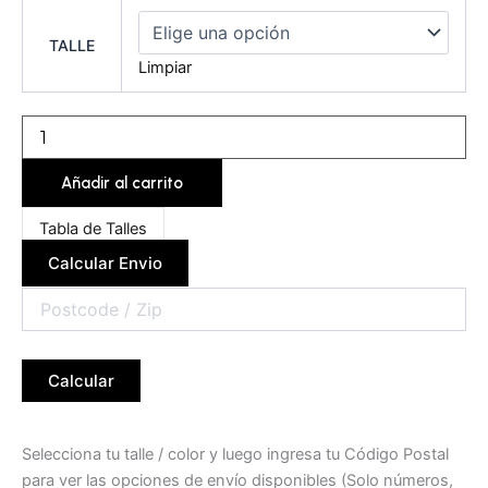
arco
-
TALLE
EPLSTT03B03
Limpiar
cantidad
Añadir al carrito
Tabla de Talles
Calcular Envio
Calcular
Selecciona tu talle / color y luego ingresa tu Código Postal
para ver las opciones de envío disponibles (Solo números,