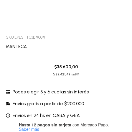
SKU:EPLSTT03B#03#
MANTECA
$
35.600,00
$
29.421,49
sin IVA
Podes elegir 3 y 6 cuotas sin interés
Envíos gratis a partir de $200.000
Envíos en 24 hs en CABA y GBA
Hasta 12 pagos sin tarjeta
con Mercado Pago.
Corpiño
Saber más
con