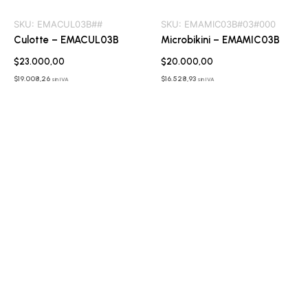
SKU:
EMACUL03B##
SKU:
EMAMIC03B#03#000
Culotte – EMACUL03B
Microbikini – EMAMIC03B
$
23.000,00
$
20.000,00
$
19.008,26
$
16.528,93
sin IVA
sin IVA