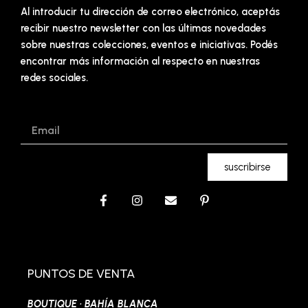
Al introducir tu dirección de correo electrónico, aceptás
recibir nuestro newsletter con las últimas novedades
sobre nuestras colecciones, eventos e iniciativas. Podés
encontrar más información al respecto en nuestras
redes sociales.
Email
suscribirse
F
I
E
P
a
n
n
i
c
s
v
n
e
t
e
t
b
a
l
e
o
g
o
r
o
r
p
e
PUNTOS DE VENTA
k
a
e
s
-
m
t
BOUTIQUE · BAHÍA BLANCA
f
-