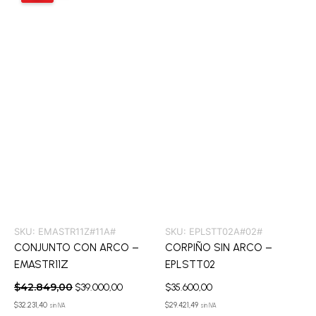
era:
es:
$42.849,00.
$39.000,00.
SKU:
EMASTR11Z#11A#
SKU:
EPLSTT02A#02#
CONJUNTO CON ARCO –
CORPIÑO SIN ARCO –
EMASTR11Z
EPLSTT02
$
42.849,00
$
39.000,00
$
35.600,00
$
32.231,40
$
29.421,49
sin IVA
sin IVA