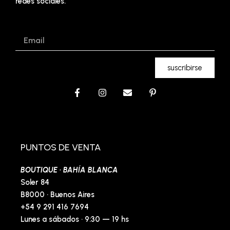
redes sociales.
Email
suscribirse
F
I
E
P
a
n
n
i
c
s
v
n
e
t
e
t
b
a
l
e
o
g
o
r
o
r
p
e
PUNTOS DE VENTA
k
a
e
s
-
m
t
BOUTIQUE · BAHÍA BLANCA
f
-
p
Soler 84
B8000 · Buenos Aires
+54 9 291 416 7694
Lunes a sábados · 9:30 — 19 hs