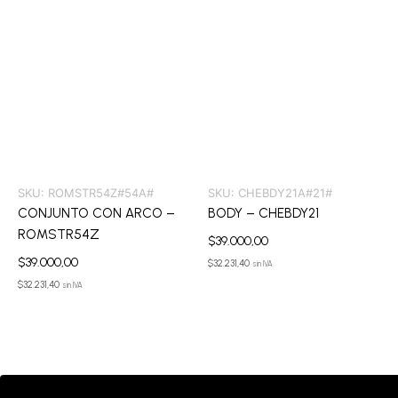
SKU:
ROMSTR54Z#54A#
SKU:
CHEBDY21A#21#
CONJUNTO CON ARCO –
BODY – CHEBDY21
ROMSTR54Z
$
39.000,00
$
39.000,00
$
32.231,40
sin IVA
$
32.231,40
sin IVA