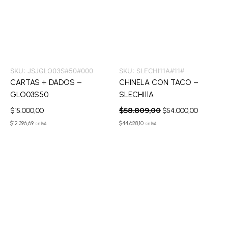
SKU:
JSJGLO03S#50#000
SKU:
SLECHI11A#11#
CARTAS + DADOS –
CHINELA CON TACO –
GLO03S50
SLECHI11A
$
58.809,00
$
15.000,00
$
54.000,00
$
12.396,69
$
44.628,10
sin IVA
sin IVA