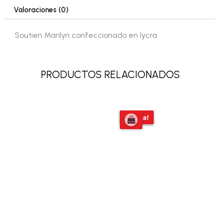
Valoraciones (0)
Soutien Marilyn confeccionado en lycra
PRODUCTOS RELACIONADOS
El
El
¡Oferta!
¡Oferta!
precio
precio
original
actual
era:
es:
$58.809,00.
$54.000,0