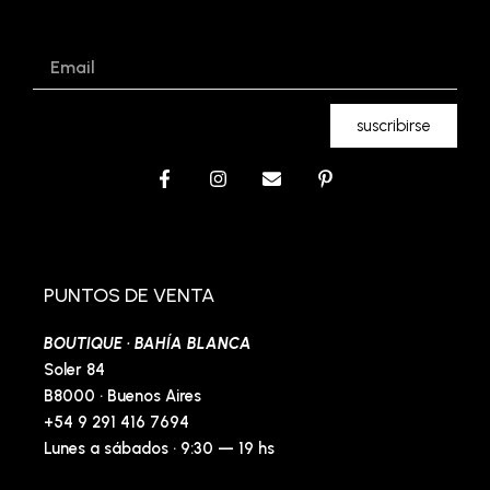
Email
suscribirse
F
I
E
P
a
n
n
i
c
s
v
n
e
t
e
t
b
a
l
e
o
g
o
r
o
r
p
e
PUNTOS DE VENTA
k
a
e
s
-
m
t
BOUTIQUE · BAHÍA BLANCA
f
-
p
Soler 84
B8000 · Buenos Aires
+54 9 291 416 7694
Lunes a sábados · 9:30 — 19 hs