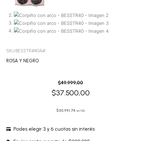
SKU:BESSTR#40A#
ROSA Y NEGRO
El
El
$
49.999,00
precio
precio
$
37.500,00
original
actual
era:
es:
$
30.991,74
sin IVA
$49.999,00.
$37.500,00.
Podes elegir 3 y 6 cuotas sin interés