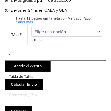
Envíos gratis a partir de $200.000
Envíos en 24 hs en CABA y GBA
Hasta 12 pagos sin tarjeta
con Mercado Pago.
Corpiño
Saber más
con
arco
-
TALLE
BESSTR40
Limpiar
cantidad
Añadir al carrito
Tabla de Talles
Calcular Envio