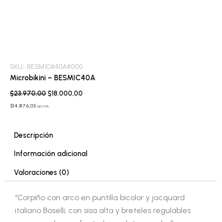
SKU:
BESMIC#40A#000
Microbikini – BESMIC40A
$
23.970,00
$
18.000,00
$
14.876,03
sin IVA
Descripción
Información adicional
Valoraciones (0)
“Corpiño con arco en puntilla bicolor y jacquard
italiano Boselli, con sisa alta y breteles regulables