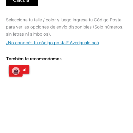
Calcular
Selecciona tu talle / color y luego ingresa tu Código Postal
para ver las opciones de envío disponibles (Solo números,
sin letras ni símbolos).
¿No conocés tu código postal? Averigualo acá
También te recomendamos…
El
El
¡Oferta!
¡Oferta!
precio
precio
original
actual
era:
es:
$23.970,00.
$18.000,00.