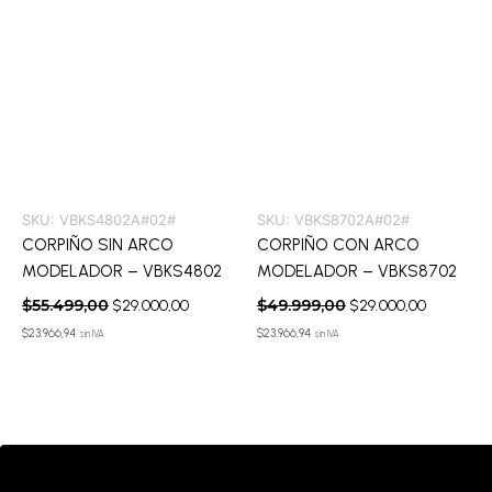
SKU:
VBKS4802A#02#
SKU:
VBKS8702A#02#
CORPIÑO SIN ARCO
CORPIÑO CON ARCO
MODELADOR – VBKS4802
MODELADOR – VBKS8702
$
55.499,00
$
49.999,00
$
29.000,00
$
29.000,00
$
23.966,94
$
23.966,94
sin IVA
sin IVA