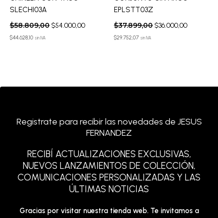
SLECHI03A
EPLSTT03Z
$
58.809,00
$
37.899,00
$
54.000,00
$
36.000,00
$
44.628,10
$
29.752,07
sin IVA
sin IVA
Registrate para recibir las novedades de JESUS
FERNANDEZ
RECIBÍ ACTUALIZACIONES EXCLUSIVAS,
NUEVOS LANZAMIENTOS DE COLECCIÓN,
COMUNICACIONES PERSONALIZADAS Y LAS
ÚLTIMAS NOTICIAS
Gracias por visitar nuestra tienda web. Te invitamos a