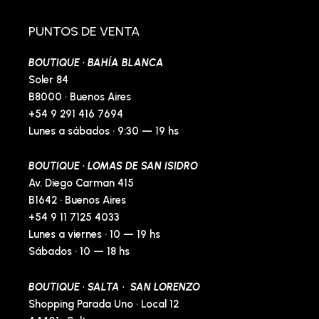
b
a
l
e
o
g
o
r
o
r
p
e
PUNTOS DE VENTA
k
a
e
s
-
m
t
BOUTIQUE · BAHÍA BLANCA
f
-
p
Soler 84
B8000 · Buenos Aires
+54 9 291 416 7694
Lunes a sábados · 9:30 — 19 hs
BOUTIQUE · LOMAS DE SAN ISIDRO
Av. Diego Carman 415
B1642 · Buenos Aires
+54 9 11 7125 4033
Lunes a viernes · 10 — 19 hs
Sábados · 10 — 18 hs
BOUTIQUE · SALTA · SAN LORENZO
Shopping Parada Uno · Local 12