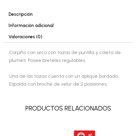
Descripción
Información adicional
Valoraciones (0)
Corpiño con arco con tazas de puntilla y coleta de
plumeti. Posee breteles regulables.
Una de las tazas cuenta con un aplique bordado.
Espalda con broche de velur de 2 posisiones.
PRODUCTOS RELACIONADOS
El
El
¡Oferta!
¡Oferta!
precio
precio