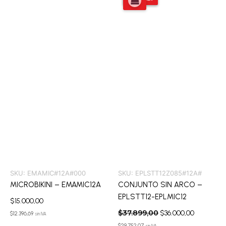
original
actual
era:
es:
$37.899,00.
$36.000,0
SKU:
EMAMIC#12A#000
SKU:
EPLSTT12Z085#12A#
MICROBIKINI – EMAMIC12A
CONJUNTO SIN ARCO –
EPLSTT12-EPLMIC12
$
15.000,00
$
37.899,00
$
36.000,00
$
12.396,69
sin IVA
$
29.752,07
sin IVA