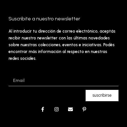
Suscribite a nuestro newsletter
Al introducir tu dirección de correo electrónico, aceptás
recibir nuestro newsletter con las últimas novedades
sobre nuestras colecciones, eventos e iniciativas. Podés
encontrar más información al respecto en nuestras
redes sociales.
Email
suscribirse
F
I
E
P
a
n
n
i
c
s
v
n
e
t
e
t