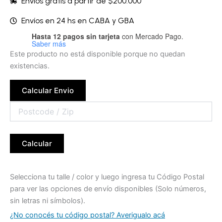
Envíos gratis a partir de $200.000
Envíos en 24 hs en CABA y GBA
Hasta 12 pagos sin tarjeta
con Mercado Pago.
Saber más
Este producto no está disponible porque no quedan
existencias.
Calcular Envio
Calcular
Selecciona tu talle / color y luego ingresa tu Código Postal
para ver las opciones de envío disponibles (Solo números,
sin letras ni símbolos).
¿No conocés tu código postal? Averigualo acá