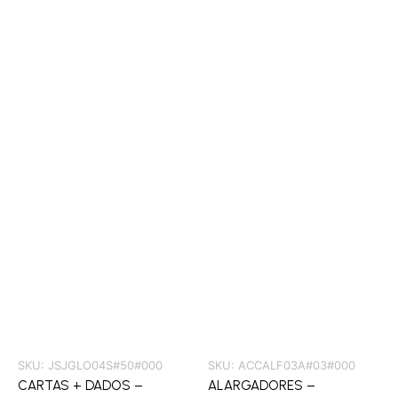
SKU:
JSJGLO04S#50#000
SKU:
ACCALF03A#03#000
CARTAS + DADOS –
ALARGADORES –