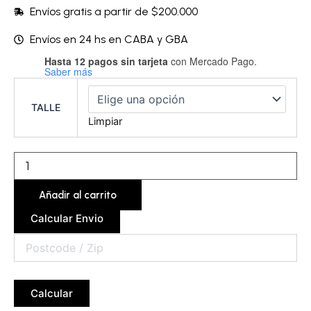
Envíos gratis a partir de $200.000
Envíos en 24 hs en CABA y GBA
Hasta 12 pagos sin tarjeta
con Mercado Pago.
Conjunto
Saber más
sin
arco
–
TALLE
BELSTT02-
Limpiar
BELMIC02
cantidad
Añadir al carrito
Calcular Envio
Calcular