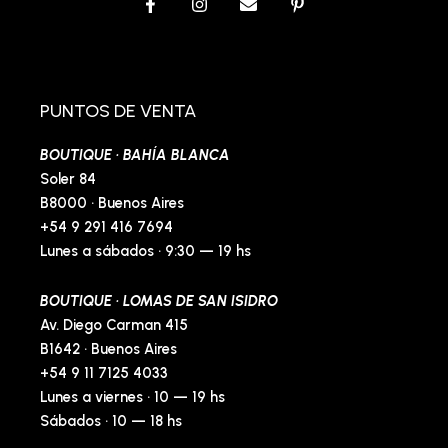
F
I
E
P
a
n
n
i
c
s
v
n
e
t
e
t
b
a
l
e
o
g
o
r
o
r
p
e
PUNTOS DE VENTA
k
a
e
s
-
m
t
BOUTIQUE · BAHÍA BLANCA
f
-
p
Soler 84
B8000 · Buenos Aires
+54 9 291 416 7694
Lunes a sábados · 9:30 — 19 hs
BOUTIQUE · LOMAS DE SAN ISIDRO
Av. Diego Carman 415
B1642 · Buenos Aires
+54 9 11 7125 4033
Lunes a viernes · 10 — 19 hs
Sábados · 10 — 18 hs