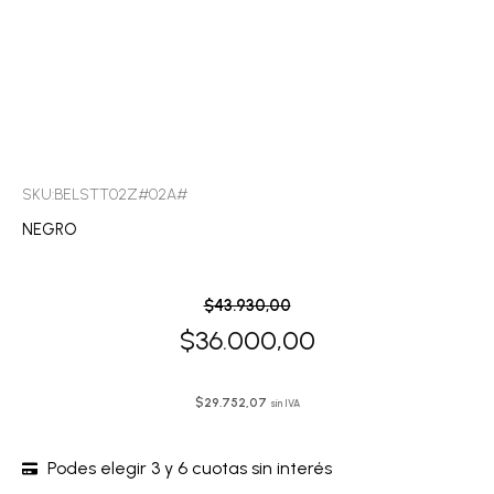
SKU:BELSTT02Z#02A#
NEGRO
El
El
$
43.930,00
precio
precio
$
36.000,00
original
actual
era:
es:
$
29.752,07
sin IVA
$43.930,00.
$36.000,00.
Podes elegir 3 y 6 cuotas sin interés