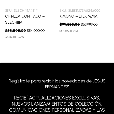
SKU:
SLECHI11A#11#
SKU:
SLEKIM73A#24#000
CHINELA CON TACO –
KIMONO – LFLKIM73A
SLECHI11A
$
77.690,00
$
69.999,00
$
58.809,00
$
54.000,00
$
57.850,41
sin IVA
$
44.628,10
sin IVA
Registrate para recibir las novedades de JESUS
FERNANDEZ
RECIBÍ ACTUALIZACIONES EXCLUSIVAS,
NUEVOS LANZAMIENTOS DE COLECCIÓN,
COMUNICACIONES PERSONALIZADAS Y LAS