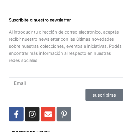
Suscribite a nuestro newsletter
Al introducir tu dirección de correo electrónico, aceptás
recibir nuestro newsletter con las últimas novedades
sobre nuestras colecciones, eventos e iniciativas. Podés
encontrar más información al respecto en nuestras
redes sociales.
Email
suscribirse
F
I
E
P
a
n
n
i
c
s
v
n