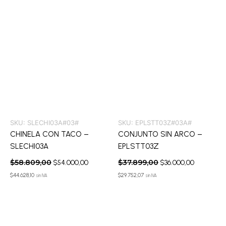
SKU:
SLECHI03A#03#
SKU:
EPLSTT03Z#03A#
CHINELA CON TACO –
CONJUNTO SIN ARCO –
SLECHI03A
EPLSTT03Z
$
58.809,00
$
37.899,00
$
54.000,00
$
36.000,00
$
44.628,10
$
29.752,07
sin IVA
sin IVA