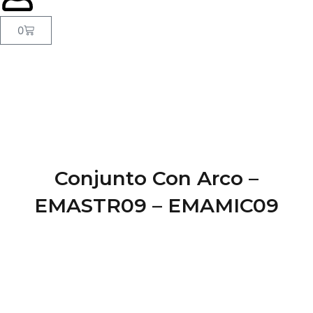
Carrito
0
Conjunto Con Arco –
EMASTR09 – EMAMIC09