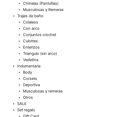
Chinelas (Pantuflas)
Musculosas y Remeras
Trajes de baño
Colaless
Con arco
Conjuntos crochet
Culottes
Enterizos
Triangulo (sin arco)
Vedetina
Indumentaria
Body
Corsets
Deportiva
Musculosas y remeras
Otros
SALE
Set regalo
Gift Card