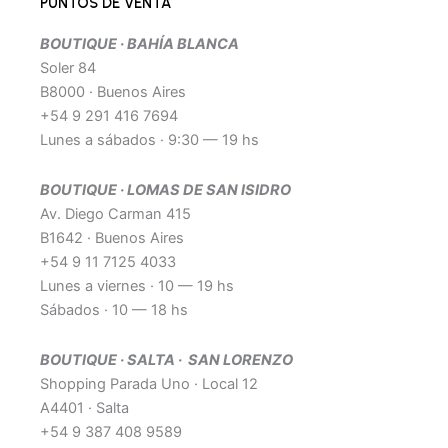
e
t
e
t
PUNTOS DE VENTA
b
a
l
e
BOUTIQUE · BAHÍA BLANCA
o
g
o
r
Soler 84
o
r
p
e
B8000 · Buenos Aires
k
a
e
s
+54 9 291 416 7694
-
m
t
Lunes a sábados · 9:30 — 19 hs
f
-
p
BOUTIQUE · LOMAS DE SAN ISIDRO
Av. Diego Carman 415
B1642 · Buenos Aires
+54 9 11 7125 4033
Lunes a viernes · 10 — 19 hs
Sábados · 10 — 18 hs
BOUTIQUE · SALTA · SAN LORENZO
Shopping Parada Uno · Local 12
A4401 · Salta
+54 9 387 408 9589