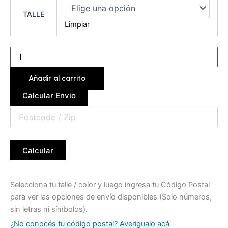
JFPBDY01A
cantidad
TALLE
Limpiar
Añadir al carrito
Calcular Envio
Calcular
Selecciona tu talle / color y luego ingresa tu Código Postal
para ver las opciones de envío disponibles (Solo números,
sin letras ni símbolos).
¿No conocés tu código postal? Averigualo acá