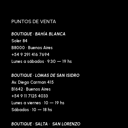
c
s
v
n
e
t
e
t
b
a
l
e
o
g
o
r
o
r
p
e
PUNTOS DE VENTA
k
a
e
s
-
m
t
BOUTIQUE · BAHÍA BLANCA
f
-
p
Soler 84
B8000 · Buenos Aires
+54 9 291 416 7694
Lunes a sábados · 9:30 — 19 hs
BOUTIQUE · LOMAS DE SAN ISIDRO
Av. Diego Carman 415
B1642 · Buenos Aires
+54 9 11 7125 4033
Lunes a viernes · 10 — 19 hs
Sábados · 10 — 18 hs
BOUTIQUE · SALTA · SAN LORENZO