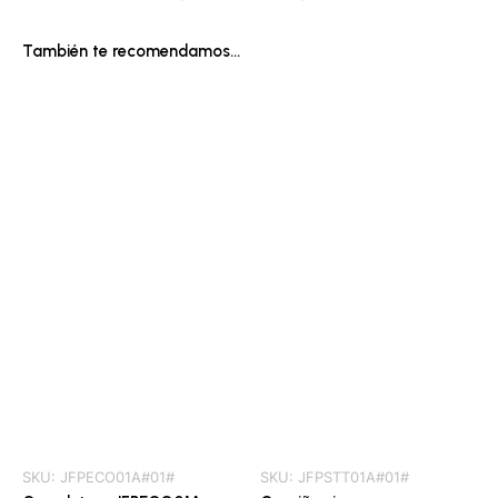
También te recomendamos…
SKU:
JFPECO01A#01#
SKU:
JFPSTT01A#01#