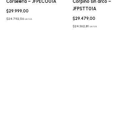
Corseleta – JFPECO01A
Corpiño sin arco –
JFPSTT01A
$
29.999,00
$
29.479,00
$
24.792,56
sin IVA
$
24.362,81
sin IVA