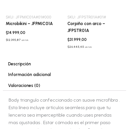
SKU:
JFPMIC01A#01#000
SKU:
JFPSTR01A#01#
Microbikini – JFPMIC01A
Corpiño con arco –
JFPSTR01A
$
14.999,00
$
31.999,00
$
12.395,87
sin IVA
$
26.445,45
sin IVA
Descripción
Información adicional
Valoraciones (0)
Body triangulo confeccionado con suave microfibra .
Esta línea incluye artículos seamless para que tu
lenceria sea imperceptible cuando uses prendas
mas ajustadas . Estar cómoda es el primer paso