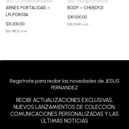
SKU:
LFLPOR03A#03#000
SKU:
CHEBDY21A#21#
ARNÉS PORTALIGAS –
BODY – CHEBDY21
LFLPOR03A
$
39.000,00
$
31.200,00
$
32.231,40
sin IVA
$
25.785,12
sin IVA
Registrate para recibir las novedades de JESUS
FERNANDEZ
RECIBÍ ACTUALIZACIONES EXCLUSIVAS,
NUEVOS LANZAMIENTOS DE COLECCIÓN,
COMUNICACIONES PERSONALIZADAS Y LAS
ÚLTIMAS NOTICIAS