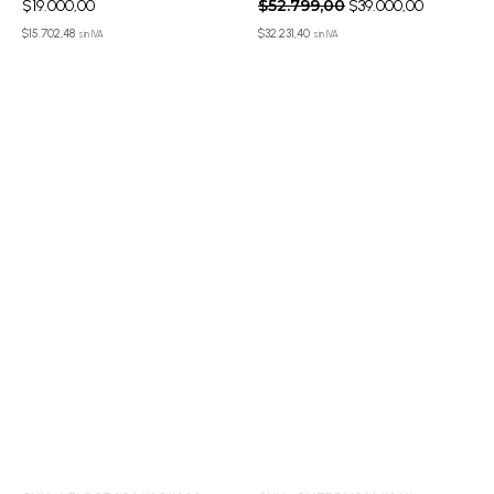
$
52.799,00
$
19.000,00
$
39.000,00
$
15.702,48
$
32.231,40
sin IVA
sin IVA