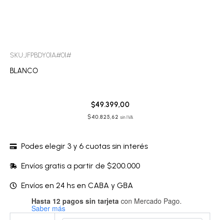
SKU:JFPBDY01A#01#
BLANCO
$
49.399,00
$
40.825,62
sin IVA
Podes elegir 3 y 6 cuotas sin interés
Envíos gratis a partir de $200.000
Envíos en 24 hs en CABA y GBA
Hasta 12 pagos sin tarjeta
con Mercado Pago.
Body
Saber más
-