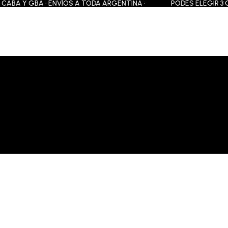
ABA Y GBA • ENVÍOS A TODA ARGENTINA •
PODÉS ELEGIR 3 CUOT