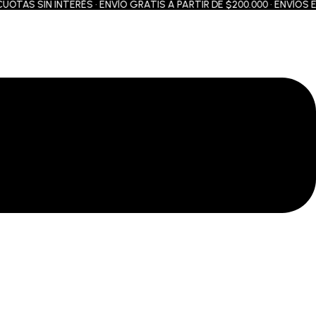
AS SIN INTERÉS • ENVÍO GRATIS A PARTIR DE $200.000 • ENVÍOS EN 