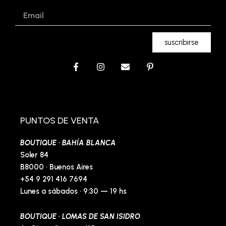
Email
suscribirse
F
I
E
P
a
n
n
i
c
s
v
n
e
t
e
t
b
a
l
e
o
g
o
r
o
r
p
e
PUNTOS DE VENTA
k
a
e
s
-
m
t
BOUTIQUE · BAHÍA BLANCA
f
-
p
Soler 84
B8000 · Buenos Aires
+54 9 291 416 7694
Lunes a sábados · 9:30 — 19 hs
BOUTIQUE · LOMAS DE SAN ISIDRO