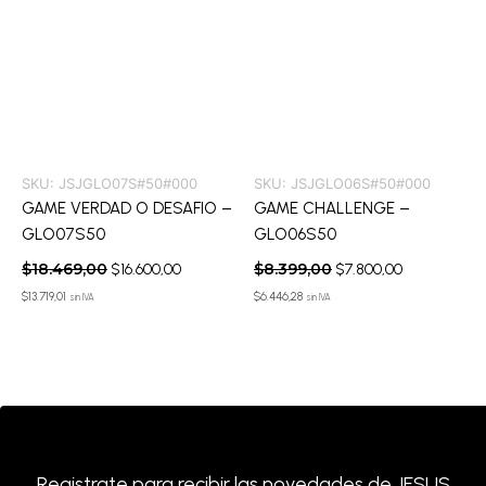
SKU:
JSJGLO07S#50#000
SKU:
JSJGLO06S#50#000
GAME VERDAD O DESAFIO –
GAME CHALLENGE –
GLO07S50
GLO06S50
$
18.469,00
$
8.399,00
$
16.600,00
$
7.800,00
$
13.719,01
$
6.446,28
sin IVA
sin IVA
Registrate para recibir las novedades de JESUS