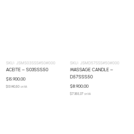
SKU:
JSMS03SSS#50#000
SKU:
JSMD57SSS#50#000
ACEITE – S03SSS50
MASSAGE CANDLE –
D57SSS50
$
15.900,00
$
8.900,00
$
13.140,50
sin IVA
$
7.355,37
sin IVA