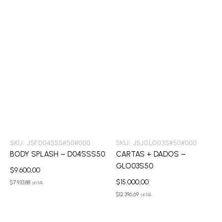
SKU:
JSFD04SSS#50#000
SKU:
JSJGLO03S#50#000
BODY SPLASH – D04SSS50
CARTAS + DADOS –
GLO03S50
$
9.600,00
$
15.000,00
$
7.933,88
sin IVA
$
12.396,69
sin IVA