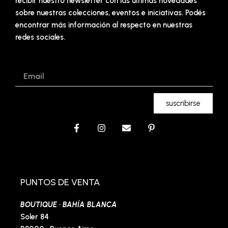
recibir nuestro newsletter con las últimas novedades
sobre nuestras colecciones, eventos e iniciativas. Podés
encontrar más información al respecto en nuestras
redes sociales.
Email
suscribirse
F
I
E
P
a
n
n
i
c
s
v
n
e
t
e
t
b
a
l
e
o
g
o
r
o
r
p
e
PUNTOS DE VENTA
k
a
e
s
-
m
t
BOUTIQUE · BAHÍA BLANCA
f
-
p
Soler 84