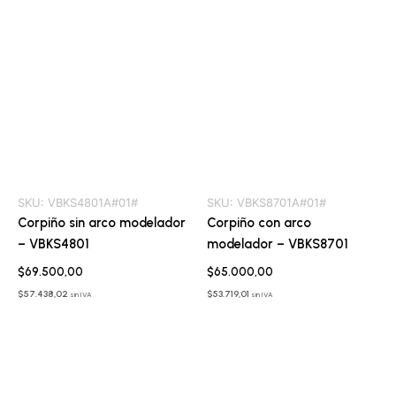
SKU:
VBKS4801A#01#
SKU:
VBKS8701A#01#
Corpiño sin arco modelador
Corpiño con arco
– VBKS4801
modelador – VBKS8701
$
69.500,00
$
65.000,00
$
57.438,02
$
53.719,01
sin IVA
sin IVA