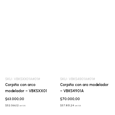
SKU:
VBKSXX01A#01#
SKU:
VBKS4901A#01#
Corpiño con arco
Corpiño con aro modelador
modelador – VBKSXX01
– VBKS4901A
$
63.000,00
$
70.000,00
$
52.066,12
$
57.851,24
sin IVA
sin IVA