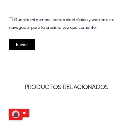
Guarda mi nombre, correo electrónico y web en este
navegador para la próxima vez que comente.
PRODUCTOS RELACIONADOS
El
El
¡Oferta!
¡Oferta!
precio
precio
original
actual
era:
es:
$17.000,00.
$15.000,00.