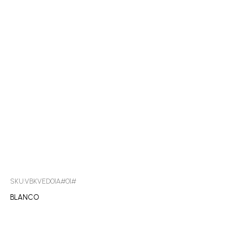
SKU:VBKVED01A#01#
BLANCO