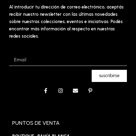
Al introducir tu dirección de correo electrónico, aceptás
recibir nuestro newsletter con las últimas novedades
sobre nuestras colecciones, eventos e iniciativas. Podés
encontrar más información al respecto en nuestras
redes sociales.
Email
suscribirse
F
I
E
P
a
n
n
i
c
s
v
n
e
t
e
t
b
a
l
e
o
g
o
r
o
r
p
e
PUNTOS DE VENTA
k
a
e
s
-
m
t