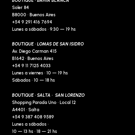
BOUTIQUE · BAHÍA BLANCA
f
-
p
Soler 84
B8000 · Buenos Aires
+54 9 291 416 7694
Lunes a sábados · 9:30 — 19 hs
BOUTIQUE · LOMAS DE SAN ISIDRO
Av. Diego Carman 415
B1642 · Buenos Aires
+54 9 11 7125 4033
Lunes a viernes · 10 — 19 hs
Sábados · 10 — 18 hs
BOUTIQUE · SALTA · SAN LORENZO
Shopping Parada Uno · Local 12
A4401 · Salta
+54 9 387 408 9589
Lunes a sábados ·
10 — 13 hs · 18 — 21 hs