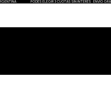
NTINA •
PODÉS ELEGIR 3 CUOTAS SIN INTERÉS • ENVÍO GRATIS 