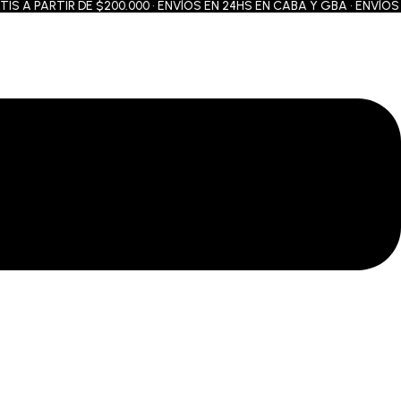
A PARTIR DE $200.000 • ENVÍOS EN 24HS EN CABA Y GBA • ENVÍOS A 