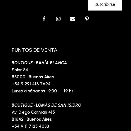
suscribirse
F
I
E
P
a
n
n
i
c
s
v
n
e
t
e
t
b
a
l
e
o
g
o
r
o
r
p
e
PUNTOS DE VENTA
k
a
e
s
-
m
t
BOUTIQUE · BAHÍA BLANCA
f
-
p
Soler 84
B8000 · Buenos Aires
+54 9 291 416 7694
Lunes a sábados · 9:30 — 19 hs
BOUTIQUE · LOMAS DE SAN ISIDRO
Av. Diego Carman 415
B1642 · Buenos Aires
+54 9 11 7125 4033