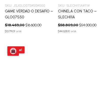
SKU:
JSJGLO07S#50#000
SKU:
SLECHI11A#11#
GAME VERDAD O DESAFIO –
CHINELA CON TACO –
GLO07S50
SLECHI11A
$
18.469,00
$
58.809,00
$
16.600,00
$
54.000,00
$
13.719,01
$
44.628,10
sin IVA
sin IVA
El
El
¡Oferta!
¡Oferta!
precio
precio
original
actual
era:
es:
$58.809,00.
$54.000,00.