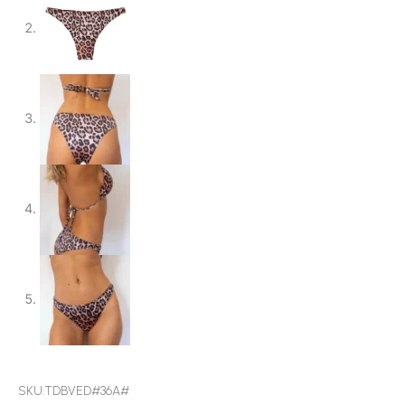
SKU:TDBVED#36A#