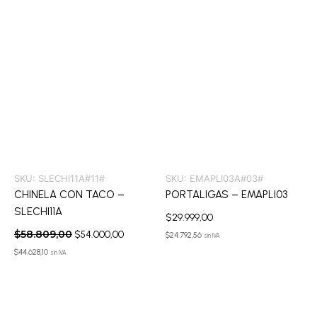
SKU:
SLECHI11A#11#
SKU:
EMAPLI03A#03#
CHINELA CON TACO –
PORTALIGAS – EMAPLI03
SLECHI11A
$
29.999,00
$
58.809,00
$
54.000,00
$
24.792,56
sin IVA
$
44.628,10
sin IVA