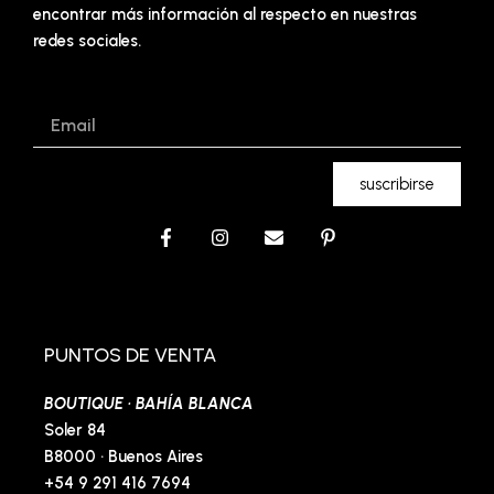
encontrar más información al respecto en nuestras
redes sociales.
Email
suscribirse
F
I
E
P
a
n
n
i
c
s
v
n
e
t
e
t
b
a
l
e
o
g
o
r
o
r
p
e
PUNTOS DE VENTA
k
a
e
s
-
m
t
BOUTIQUE · BAHÍA BLANCA
f
-
p
Soler 84
B8000 · Buenos Aires
+54 9 291 416 7694