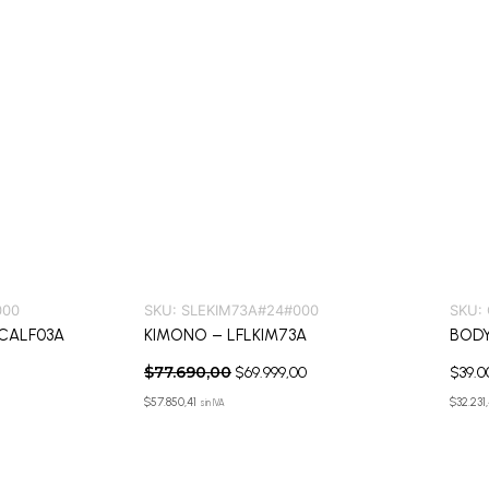
000
SKU:
SLEKIM73A#24#000
SKU:
CALF03A
KIMONO – LFLKIM73A
BODY
$
77.690,00
$
69.999,00
$
39.0
$
57.850,41
$
32.231
sin IVA