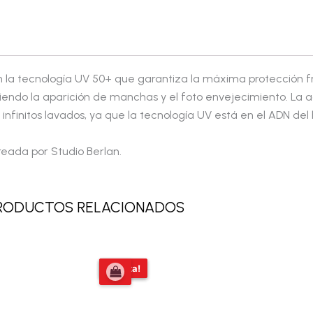
n la tecnología UV 50+ que garantiza la máxima protección fr
viniendo la aparición de manchas y el foto envejecimiento. La 
 infinitos lavados, ya que la tecnología UV está en el ADN del 
reada por Studio Berlan.
RODUCTOS RELACIONADOS
El
El
¡Oferta!
¡Oferta!
precio
precio
original
actual
era:
es:
$77.690,00.
$69.999,00.