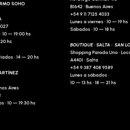
LERMO SOHO
B1642 · Buenos Aires
+54 9 11 7125 4033
A
Lunes a viernes · 10 — 19 hs
0027
Sábados · 10 — 18 hs
· 10 — 19:00 hs
 20 hs
BOUTIQUE · SALTA · SAN 
Shopping Parada Uno · Loca
iados · 14 — 20 hs
A4401 · Salta
+54 9 387 408 9589
ARTÍNEZ
Lunes a sábados ·
10 — 13 hs · 18 — 21 hs
nos Aires
2
s · 10 — 19:30 hs