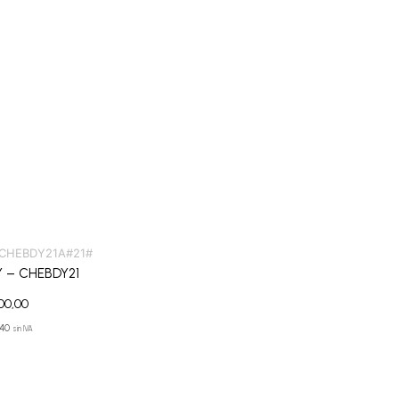
CHEBDY21A#21#
 – CHEBDY21
00,00
,40
sin IVA