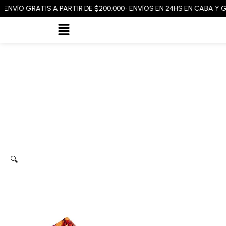
Ir
ÍO GRATIS A PARTIR DE $200.000 • ENVÍOS EN 24HS EN CABA Y GBA •
al
Flyout
contenido
Menu
🔍