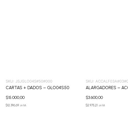
SKU:
JSJGLO04S#50#000
SKU:
ACCALF03A#03#
CARTAS + DADOS – GLO04S50
ALARGADORES – AC
$
15.000,00
$
3.600,00
$
12.396,69
$
2.975,21
sin IVA
sin IVA