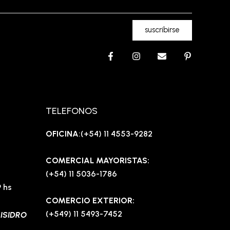
suscribirse
F
I
E
P
a
n
n
i
c
s
v
n
e
t
e
t
b
a
l
e
o
g
o
r
o
r
p
e
TELEFONOS
k
a
e
s
-
m
t
f
-
OFICINA
:(+54) 11 4553-9282
p
COMERCIAL MAYORISTAS:
(+54) 11 5036-1786
9 hs
COMERCIO EXTERIOR:
(+549) 11 5493-7452
 ISIDRO