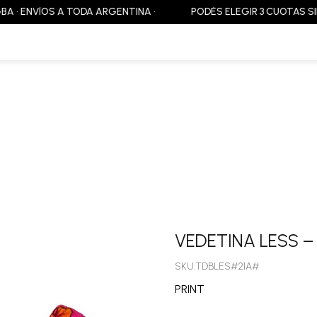
 ENVÍOS A TODA ARGENTINA •
PODÉS ELEGIR 3 CUOTAS SIN INTE
VEDETINA LESS –
SKU:TDBLES#21A#
PRINT