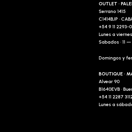
OUTLET · PA
Serrano 1415
C1414BJP · CAB
+54 9 11 2293-
Lunes a viernes
Sabados · 11 —
Domingos y fer
BOUTIQUE · M
Alvear 90
B1640EVB · Bue
+54 11 2287 311
Lunes a sábado