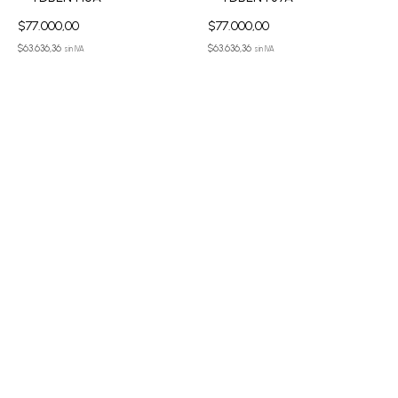
$
77.000,00
$
77.000,00
$
63.636,36
$
63.636,36
sin IVA
sin IVA