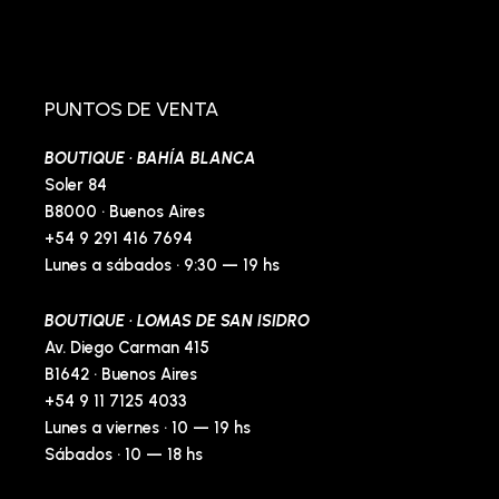
a
n
n
i
c
s
v
n
e
t
e
t
b
a
l
e
o
g
o
r
o
r
p
e
PUNTOS DE VENTA
k
a
e
s
-
m
t
BOUTIQUE · BAHÍA BLANCA
f
-
p
Soler 84
B8000 · Buenos Aires
+54 9 291 416 7694
Lunes a sábados · 9:30 — 19 hs
BOUTIQUE · LOMAS DE SAN ISIDRO
Av. Diego Carman 415
B1642 · Buenos Aires
+54 9 11 7125 4033
Lunes a viernes · 10 — 19 hs
Sábados · 10 — 18 hs