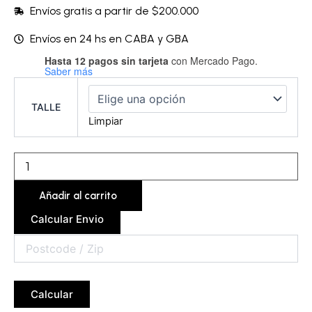
Envíos gratis a partir de $200.000
Envíos en 24 hs en CABA y GBA
Hasta 12 pagos sin tarjeta
con Mercado Pago.
Traje
Saber más
de
baño
triangulo
TALLE
-
Limpiar
TDBTTR15A
cantidad
Añadir al carrito
Calcular Envio
Calcular