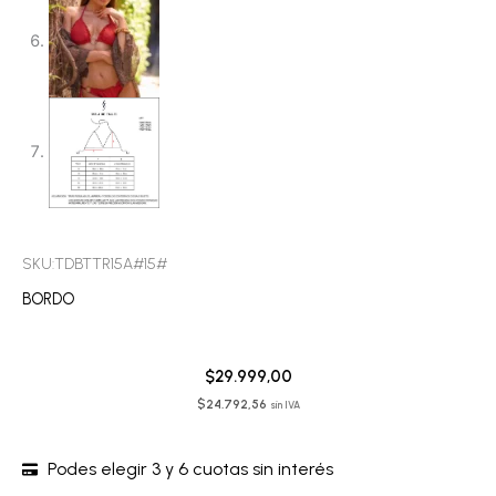
SKU:TDBTTR15A#15#
BORDO
$
29.999,00
$
24.792,56
sin IVA
Podes elegir 3 y 6 cuotas sin interés