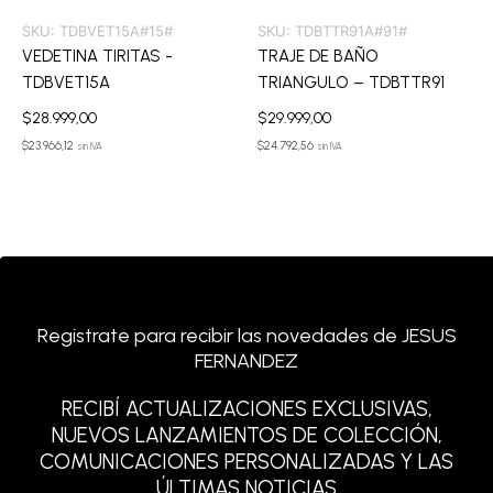
SKU:
TDBVET15A#15#
SKU:
TDBTTR91A#91#
VEDETINA TIRITAS -
TRAJE DE BAÑO
TDBVET15A
TRIANGULO – TDBTTR91
$
28.999,00
$
29.999,00
$
23.966,12
$
24.792,56
sin IVA
sin IVA
Registrate para recibir las novedades de JESUS
FERNANDEZ
RECIBÍ ACTUALIZACIONES EXCLUSIVAS,
NUEVOS LANZAMIENTOS DE COLECCIÓN,
COMUNICACIONES PERSONALIZADAS Y LAS
ÚLTIMAS NOTICIAS