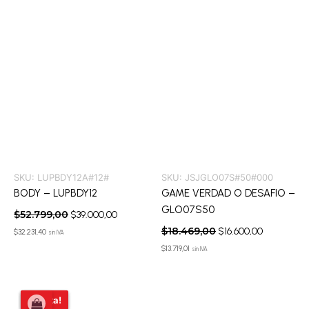
SKU:
LUPBDY12A#12#
SKU:
JSJGLO07S#50#000
BODY – LUPBDY12
GAME VERDAD O DESAFIO –
GLO07S50
$
52.799,00
$
39.000,00
$
18.469,00
$
16.600,00
$
32.231,40
sin IVA
$
13.719,01
sin IVA
El
El
¡Oferta!
¡Oferta!
precio
precio