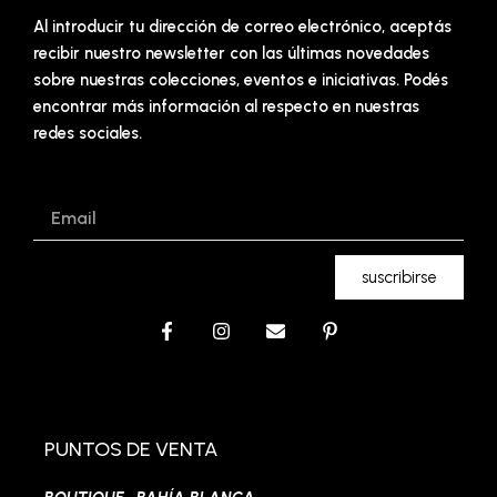
Al introducir tu dirección de correo electrónico, aceptás
recibir nuestro newsletter con las últimas novedades
sobre nuestras colecciones, eventos e iniciativas. Podés
encontrar más información al respecto en nuestras
redes sociales.
Email
suscribirse
F
I
E
P
a
n
n
i
c
s
v
n
e
t
e
t
b
a
l
e
o
g
o
r
o
r
p
e
PUNTOS DE VENTA
k
a
e
s
-
m
t