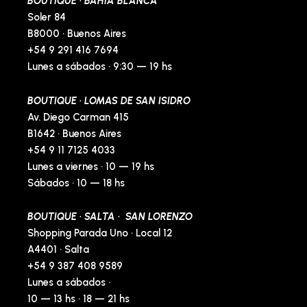
BOUTIQUE · BAHÍA BLANCA
f
-
p
Soler 84
B8000 · Buenos Aires
+54 9 291 416 7694
Lunes a sábados · 9:30 — 19 hs
BOUTIQUE · LOMAS DE SAN ISIDRO
Av. Diego Carman 415
B1642 · Buenos Aires
+54 9 11 7125 4033
Lunes a viernes · 10 — 19 hs
Sábados · 10 — 18 hs
BOUTIQUE · SALTA · SAN LORENZO
Shopping Parada Uno · Local 12
A4401 · Salta
+54 9 387 408 9589
Lunes a sábados ·
10 — 13 hs · 18 — 21 hs