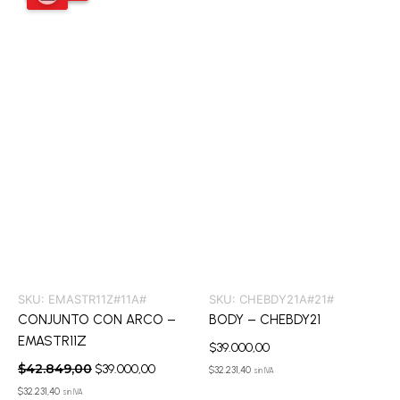
original
actual
era:
es:
$42.849,00.
$39.000,00.
SKU:
EMASTR11Z#11A#
SKU:
CHEBDY21A#21#
CONJUNTO CON ARCO –
BODY – CHEBDY21
EMASTR11Z
$
39.000,00
$
42.849,00
$
39.000,00
$
32.231,40
sin IVA
$
32.231,40
sin IVA