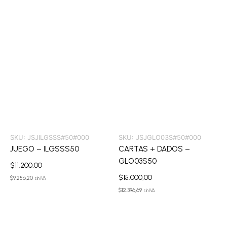
SKU:
JSJILGSSS#50#000
SKU:
JSJGLO03S#50#000
JUEGO – ILGSSS50
CARTAS + DADOS –
GLO03S50
$
11.200,00
$
15.000,00
$
9.256,20
sin IVA
$
12.396,69
sin IVA