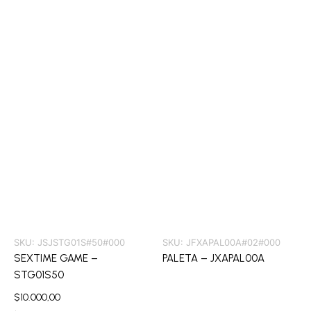
SKU:
JSJSTG01S#50#000
SKU:
JFXAPAL00A#02#000
SEXTIME GAME –
PALETA – JXAPAL00A
STG01S50
$
10.000,00