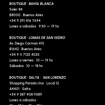
BOUTIQUE · BAHÍA BLANCA
f
-
p
Soler 84
B8000 · Buenos Aires
+54 9 291 416 7694
Lunes a sábados · 9:30 — 19 hs
BOUTIQUE · LOMAS DE SAN ISIDRO
Av. Diego Carman 415
B1642 · Buenos Aires
+54 9 11 7125 4033
Lunes a viernes · 10 — 19 hs
Sábados · 10 — 18 hs
BOUTIQUE · SALTA · SAN LORENZO
Shopping Parada Uno · Local 12
A4401 · Salta
+54 9 387 408 9589
Lunes a sábados ·