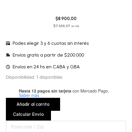
$
8.900,00
$
7.355,37
sin IVA
Podes elegir 3 y 6 cuotas sin interés
Envíos gratis a partir de $200.000
Envíos en 24 hs en CABA y GBA
Toy
Disponibilidad:
1 disponibles
cleaner
-
Hasta 12 pagos sin tarjeta
con Mercado Pago.
TC01SS50
Saber más
cantidad
Añadir al carrito
Calcular Envio