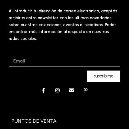
Al introducir tu dirección de correo electrónico, aceptás
recibir nuestro newsletter con las últimas novedades
sobre nuestras colecciones, eventos e iniciativas. Podés
encontrar más información al respecto en nuestras
redes sociales.
Email
suscribirse
F
I
E
P
a
n
n
i
c
s
v
n
e
t
e
t
b
a
l
e
o
g
o
r
o
r
p
e
PUNTOS DE VENTA
k
a
e
s
-
m
t